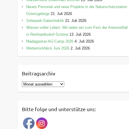
Neues Personal und neue Projekte in der Naturschutzstation
Osterzgebirge
21. Juli 2026
Solarpark-Salamitaktik
21. Juli 2026
Wiesen voller Leben: Wir laden ein zum Fest der Artenvielfalt
in Reinhardtsdorf-Schöna
13. Juli 2026
Madagaskar-AG-Camp 2026
4. Juli 2026
Wetterrückblick Juni 2026
2. Juli 2026
Beitragsarchiv
B
e
i
t
Bitte folge und unterstütze uns:
r
a
g