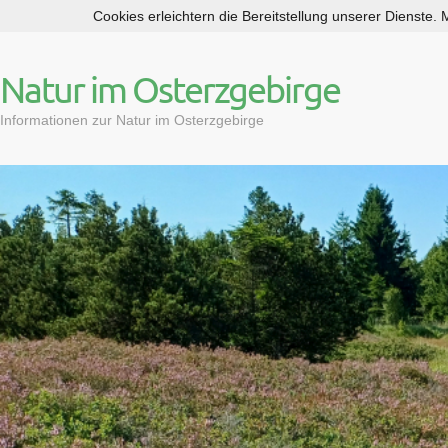
Cookies erleichtern die Bereitstellung unserer Dienste.
S
k
i
Natur im Osterzgebirge
p
t
Informationen zur Natur im Osterzgebirge
o
c
o
n
t
e
n
t