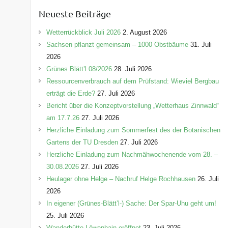
e
Neueste Beiträge
g
o
Wetterrückblick Juli 2026
2. August 2026
r
Sachsen pflanzt gemeinsam – 1000 Obstbäume
31. Juli
i
2026
e
Grünes Blätt’l 08/2026
28. Juli 2026
n
Ressourcenverbrauch auf dem Prüfstand: Wieviel Bergbau
erträgt die Erde?
27. Juli 2026
Bericht über die Konzeptvorstellung „Wetterhaus Zinnwald“
am 17.7.26
27. Juli 2026
Herzliche Einladung zum Sommerfest des der Botanischen
Gartens der TU Dresden
27. Juli 2026
Herzliche Einladung zum Nachmähwochenende vom 28. –
30.08.2026
27. Juli 2026
Heulager ohne Helge – Nachruf Helge Rochhausen
26. Juli
2026
In eigener (Grünes-Blätt’l-) Sache: Der Spar-Uhu geht um!
25. Juli 2026
Wanderhütte Löwenhain eröffnet
23. Juli 2026