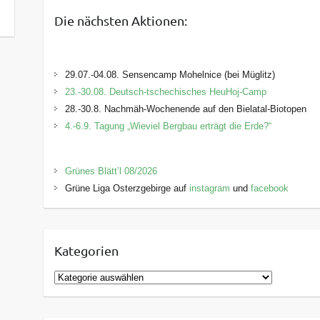
Die nächsten Aktionen:
29.07.-04.08. Sensencamp Mohelnice (bei Müglitz)
23.-30.08. Deutsch-tschechisches HeuHoj-Camp
28.-30.8. Nachmäh-Wochenende auf den Bielatal-Biotopen
4.-6.9. Tagung „Wieviel Bergbau erträgt die Erde?“
Grünes Blätt’l 08/2026
Grüne Liga Osterzgebirge auf
instagram
und
facebook
Kategorien
K
a
t