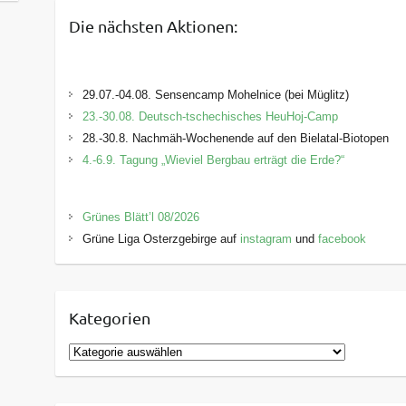
Die nächsten Aktionen:
29.07.-04.08. Sensencamp Mohelnice (bei Müglitz)
23.-30.08. Deutsch-tschechisches HeuHoj-Camp
28.-30.8. Nachmäh-Wochenende auf den Bielatal-Biotopen
4.-6.9. Tagung „Wieviel Bergbau erträgt die Erde?“
Grünes Blätt’l 08/2026
Grüne Liga Osterzgebirge auf
instagram
und
facebook
Kategorien
K
a
t