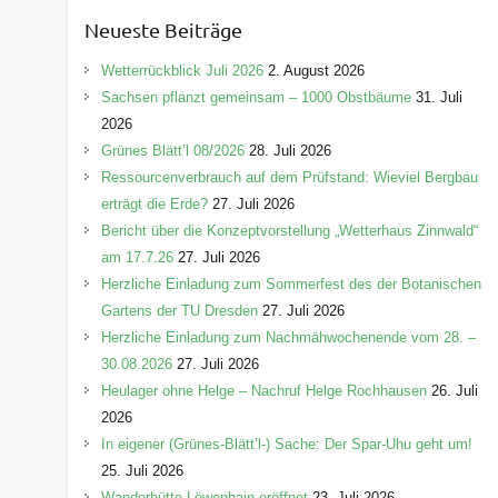
e
Neueste Beiträge
g
o
Wetterrückblick Juli 2026
2. August 2026
r
Sachsen pflanzt gemeinsam – 1000 Obstbäume
31. Juli
i
2026
e
Grünes Blätt’l 08/2026
28. Juli 2026
n
Ressourcenverbrauch auf dem Prüfstand: Wieviel Bergbau
erträgt die Erde?
27. Juli 2026
Bericht über die Konzeptvorstellung „Wetterhaus Zinnwald“
am 17.7.26
27. Juli 2026
Herzliche Einladung zum Sommerfest des der Botanischen
Gartens der TU Dresden
27. Juli 2026
Herzliche Einladung zum Nachmähwochenende vom 28. –
30.08.2026
27. Juli 2026
Heulager ohne Helge – Nachruf Helge Rochhausen
26. Juli
2026
In eigener (Grünes-Blätt’l-) Sache: Der Spar-Uhu geht um!
25. Juli 2026
Wanderhütte Löwenhain eröffnet
23. Juli 2026