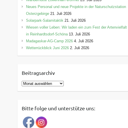
Neues Personal und neue Projekte in der Naturschutzstation
Osterzgebirge
21. Juli 2026
Solarpark-Salamitaktik
21. Juli 2026
Wiesen voller Leben: Wir laden ein zum Fest der Artenvielfalt
in Reinhardtsdorf-Schöna
13. Juli 2026
Madagaskar-AG-Camp 2026
4. Juli 2026
Wetterrückblick Juni 2026
2. Juli 2026
Beitragsarchiv
B
e
i
t
Bitte folge und unterstütze uns:
r
a
g