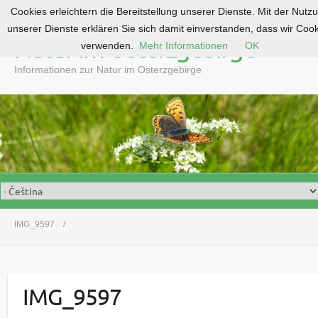
Cookies erleichtern die Bereitstellung unserer Dienste. Mit der Nutz
S
unserer Dienste erklären Sie sich damit einverstanden, dass wir Coo
k
Natur im Osterzgebirge
verwenden.
Mehr Informationen
OK
i
p
Informationen zur Natur im Osterzgebirge
t
o
c
o
n
t
e
n
t
IMG_9597
IMG_9597