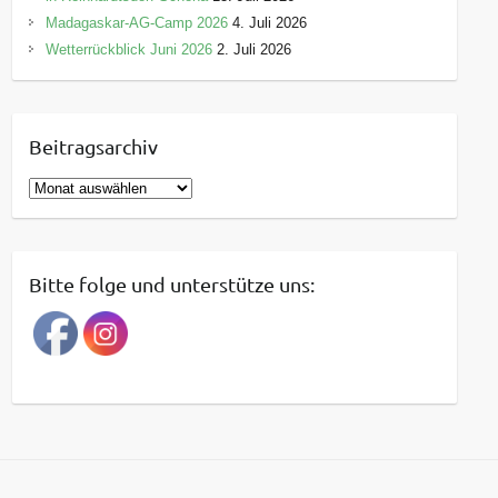
Madagaskar-AG-Camp 2026
4. Juli 2026
Wetterrückblick Juni 2026
2. Juli 2026
Beitragsarchiv
B
e
i
t
Bitte folge und unterstütze uns:
r
a
g
s
a
r
c
h