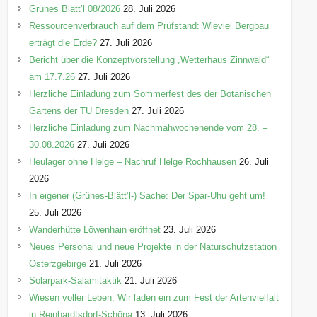
e
Grünes Blätt’l 08/2026
28. Juli 2026
n
Ressourcenverbrauch auf dem Prüfstand: Wieviel Bergbau
erträgt die Erde?
27. Juli 2026
Bericht über die Konzeptvorstellung „Wetterhaus Zinnwald“
am 17.7.26
27. Juli 2026
Herzliche Einladung zum Sommerfest des der Botanischen
Gartens der TU Dresden
27. Juli 2026
Herzliche Einladung zum Nachmähwochenende vom 28. –
30.08.2026
27. Juli 2026
Heulager ohne Helge – Nachruf Helge Rochhausen
26. Juli
2026
In eigener (Grünes-Blätt’l-) Sache: Der Spar-Uhu geht um!
25. Juli 2026
Wanderhütte Löwenhain eröffnet
23. Juli 2026
Neues Personal und neue Projekte in der Naturschutzstation
Osterzgebirge
21. Juli 2026
Solarpark-Salamitaktik
21. Juli 2026
Wiesen voller Leben: Wir laden ein zum Fest der Artenvielfalt
in Reinhardtsdorf-Schöna
13. Juli 2026