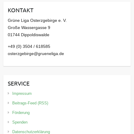
i
KONTAKT
v
Grüne Liga Osterzgebirge e. V.
Große Wassergasse 9
01744 Dippoldiswalde
+49 (0) 3504 / 618585
osterzgebirge@grueneliga.de
SERVICE
Impressum
Beitrags-Feed (RSS)
Förderung
Spenden
Datenschutzerklärung