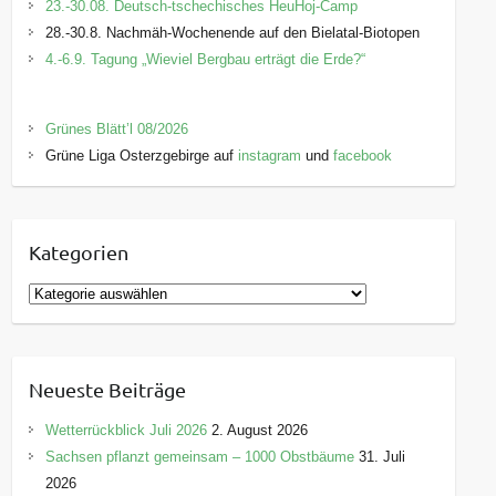
23.-30.08. Deutsch-tschechisches HeuHoj-Camp
28.-30.8. Nachmäh-Wochenende auf den Bielatal-Biotopen
4.-6.9. Tagung „Wieviel Bergbau erträgt die Erde?“
Grünes Blätt’l 08/2026
Grüne Liga Osterzgebirge auf
instagram
und
facebook
Kategorien
K
a
t
e
Neueste Beiträge
g
o
Wetterrückblick Juli 2026
2. August 2026
r
Sachsen pflanzt gemeinsam – 1000 Obstbäume
31. Juli
i
2026