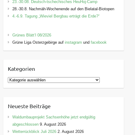
23.-30.08. Deutsch-tschechisches HeuHoj-Camp
28.-30.8. Nachmäh-Wochenende auf den Bielatal-Biotopen
4.-6.9. Tagung „Wieviel Bergbau erträgt die Erde?“
Grünes Blätt’l 08/2026
Grüne Liga Osterzgebirge auf
instagram
und
facebook
Kategorien
K
a
t
e
Neueste Beiträge
g
o
Waldumbauprojekt Sachsenhöhe jetzt endgültig
r
abgeschlossen
9. August 2026
i
Wetterrückblick Juli 2026
2. August 2026