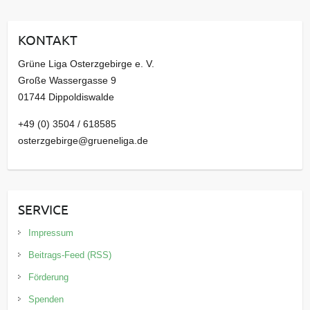
h
i
KONTAKT
v
Grüne Liga Osterzgebirge e. V.
Große Wassergasse 9
01744 Dippoldiswalde
+49 (0) 3504 / 618585
osterzgebirge@grueneliga.de
SERVICE
Impressum
Beitrags-Feed (RSS)
Förderung
Spenden