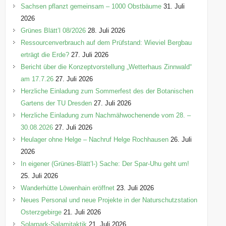
e
Sachsen pflanzt gemeinsam – 1000 Obstbäume
31. Juli
n
2026
Grünes Blätt’l 08/2026
28. Juli 2026
Ressourcenverbrauch auf dem Prüfstand: Wieviel Bergbau
erträgt die Erde?
27. Juli 2026
Bericht über die Konzeptvorstellung „Wetterhaus Zinnwald“
am 17.7.26
27. Juli 2026
Herzliche Einladung zum Sommerfest des der Botanischen
Gartens der TU Dresden
27. Juli 2026
Herzliche Einladung zum Nachmähwochenende vom 28. –
30.08.2026
27. Juli 2026
Heulager ohne Helge – Nachruf Helge Rochhausen
26. Juli
2026
In eigener (Grünes-Blätt’l-) Sache: Der Spar-Uhu geht um!
25. Juli 2026
Wanderhütte Löwenhain eröffnet
23. Juli 2026
Neues Personal und neue Projekte in der Naturschutzstation
Osterzgebirge
21. Juli 2026
Solarpark-Salamitaktik
21. Juli 2026