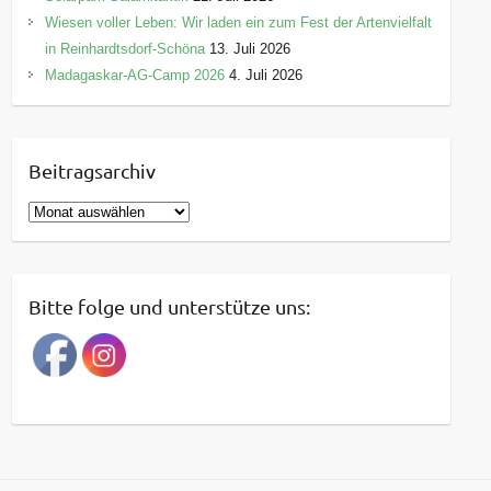
Wiesen voller Leben: Wir laden ein zum Fest der Artenvielfalt
in Reinhardtsdorf-Schöna
13. Juli 2026
Madagaskar-AG-Camp 2026
4. Juli 2026
Beitragsarchiv
B
e
i
t
Bitte folge und unterstütze uns:
r
a
g
s
a
r
c