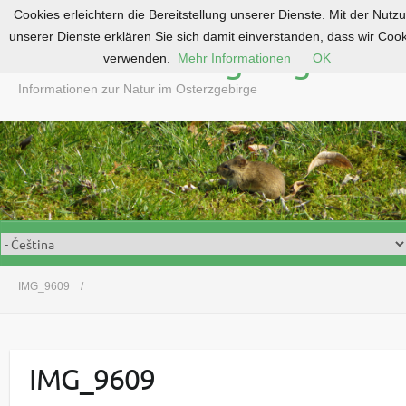
Cookies erleichtern die Bereitstellung unserer Dienste. Mit der Nutz
S
unserer Dienste erklären Sie sich damit einverstanden, dass wir Coo
k
Natur im Osterzgebirge
verwenden.
Mehr Informationen
OK
i
p
Informationen zur Natur im Osterzgebirge
t
o
c
o
n
t
e
n
t
IMG_9609
IMG_9609