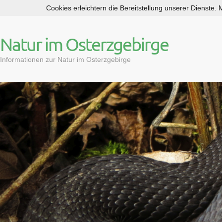
Cookies erleichtern die Bereitstellung unserer Dienste.
S
k
i
Natur im Osterzgebirge
p
t
Informationen zur Natur im Osterzgebirge
o
c
o
n
t
e
n
t