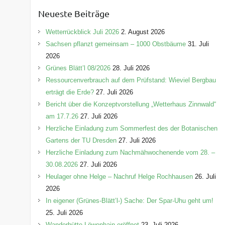
e
Neueste Beiträge
g
o
Wetterrückblick Juli 2026
2. August 2026
r
Sachsen pflanzt gemeinsam – 1000 Obstbäume
31. Juli
i
2026
e
Grünes Blätt’l 08/2026
28. Juli 2026
n
Ressourcenverbrauch auf dem Prüfstand: Wieviel Bergbau
erträgt die Erde?
27. Juli 2026
Bericht über die Konzeptvorstellung „Wetterhaus Zinnwald“
am 17.7.26
27. Juli 2026
Herzliche Einladung zum Sommerfest des der Botanischen
Gartens der TU Dresden
27. Juli 2026
Herzliche Einladung zum Nachmähwochenende vom 28. –
30.08.2026
27. Juli 2026
Heulager ohne Helge – Nachruf Helge Rochhausen
26. Juli
2026
In eigener (Grünes-Blätt’l-) Sache: Der Spar-Uhu geht um!
25. Juli 2026
Wanderhütte Löwenhain eröffnet
23. Juli 2026