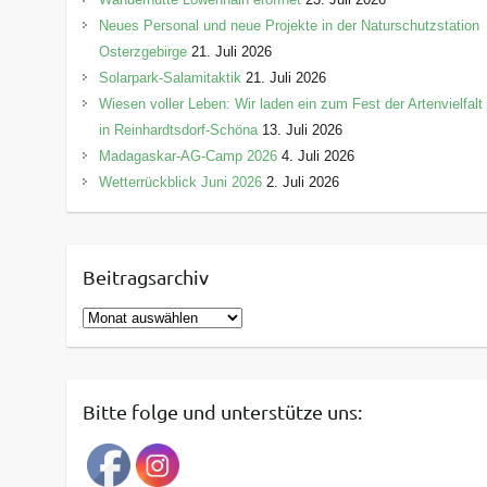
Neues Personal und neue Projekte in der Naturschutzstation
Osterzgebirge
21. Juli 2026
Solarpark-Salamitaktik
21. Juli 2026
Wiesen voller Leben: Wir laden ein zum Fest der Artenvielfalt
in Reinhardtsdorf-Schöna
13. Juli 2026
Madagaskar-AG-Camp 2026
4. Juli 2026
Wetterrückblick Juni 2026
2. Juli 2026
Beitragsarchiv
B
e
i
t
Bitte folge und unterstütze uns:
r
a
g