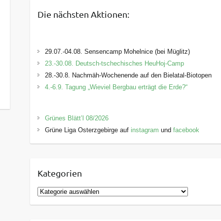
Die nächsten Aktionen:
29.07.-04.08. Sensencamp Mohelnice (bei Müglitz)
23.-30.08. Deutsch-tschechisches HeuHoj-Camp
28.-30.8. Nachmäh-Wochenende auf den Bielatal-Biotopen
4.-6.9. Tagung „Wieviel Bergbau erträgt die Erde?“
Grünes Blätt’l 08/2026
Grüne Liga Osterzgebirge auf
instagram
und
facebook
Kategorien
K
a
t