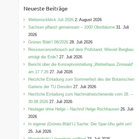
e
Neueste Beiträge
g
o
Wetterrückblick Juli 2026
2. August 2026
r
Sachsen pflanzt gemeinsam – 1000 Obstbäume
31. Juli
i
2026
e
Grünes Blätt’l 08/2026
28. Juli 2026
n
Ressourcenverbrauch auf dem Prüfstand: Wieviel Bergbau
erträgt die Erde?
27. Juli 2026
Bericht über die Konzeptvorstellung „Wetterhaus Zinnwald“
am 17.7.26
27. Juli 2026
Herzliche Einladung zum Sommerfest des der Botanischen
Gartens der TU Dresden
27. Juli 2026
Herzliche Einladung zum Nachmähwochenende vom 28. –
30.08.2026
27. Juli 2026
Heulager ohne Helge – Nachruf Helge Rochhausen
26. Juli
2026
In eigener (Grünes-Blätt’l-) Sache: Der Spar-Uhu geht um!
25. Juli 2026
Wanderhütte Löwenhain eröffnet
23. Juli 2026