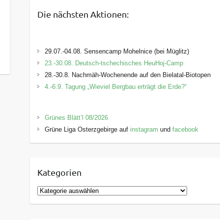
Die nächsten Aktionen:
29.07.-04.08. Sensencamp Mohelnice (bei Müglitz)
23.-30.08. Deutsch-tschechisches HeuHoj-Camp
28.-30.8. Nachmäh-Wochenende auf den Bielatal-Biotopen
4.-6.9. Tagung „Wieviel Bergbau erträgt die Erde?“
Grünes Blätt’l 08/2026
Grüne Liga Osterzgebirge auf
instagram
und
facebook
Kategorien
K
a
t