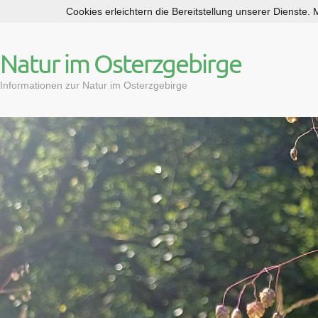
Cookies erleichtern die Bereitstellung unserer Dienste.
S
k
i
Natur im Osterzgebirge
p
t
Informationen zur Natur im Osterzgebirge
o
c
o
n
t
e
n
t