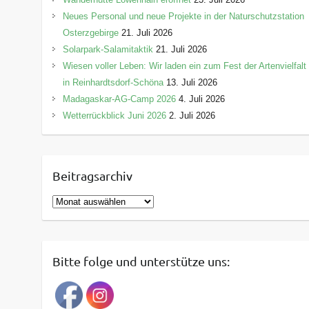
Neues Personal und neue Projekte in der Naturschutzstation
Osterzgebirge
21. Juli 2026
Solarpark-Salamitaktik
21. Juli 2026
Wiesen voller Leben: Wir laden ein zum Fest der Artenvielfalt
in Reinhardtsdorf-Schöna
13. Juli 2026
Madagaskar-AG-Camp 2026
4. Juli 2026
Wetterrückblick Juni 2026
2. Juli 2026
Beitragsarchiv
B
e
i
t
Bitte folge und unterstütze uns:
r
a
g