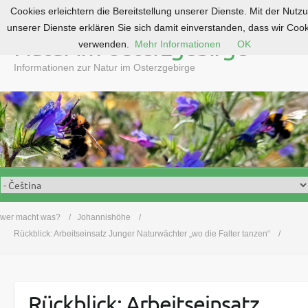
Cookies erleichtern die Bereitstellung unserer Dienste. Mit der Nutz
S
unserer Dienste erklären Sie sich damit einverstanden, dass wir Coo
k
Natur im Osterzgebirge
verwenden.
Mehr Informationen
OK
i
p
Informationen zur Natur im Osterzgebirge
t
o
c
o
n
t
e
n
t
wer macht was?
Johannishöhe
Rückblick: Arbeitseinsatz Junger Naturwächter „wo die Falter tanzen“
Rückblick: Arbeitseinsatz