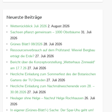
a
t
e
Neueste Beiträge
g
o
Wetterrückblick Juli 2026
2. August 2026
r
Sachsen pflanzt gemeinsam – 1000 Obstbäume
31. Juli
i
2026
e
Grünes Blätt’l 08/2026
28. Juli 2026
n
Ressourcenverbrauch auf dem Prüfstand: Wieviel Bergbau
erträgt die Erde?
27. Juli 2026
Bericht über die Konzeptvorstellung „Wetterhaus Zinnwald“
am 17.7.26
27. Juli 2026
Herzliche Einladung zum Sommerfest des der Botanischen
Gartens der TU Dresden
27. Juli 2026
Herzliche Einladung zum Nachmähwochenende vom 28. –
30.08.2026
27. Juli 2026
Heulager ohne Helge – Nachruf Helge Rochhausen
26. Juli
2026
In eigener (Grünes-Blätt’l-) Sache: Der Spar-Uhu geht um!