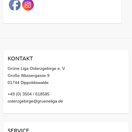
a
g
s
a
r
c
h
i
KONTAKT
v
Grüne Liga Osterzgebirge e. V.
Große Wassergasse 9
01744 Dippoldiswalde
+49 (0) 3504 / 618585
osterzgebirge@grueneliga.de
SERVICE