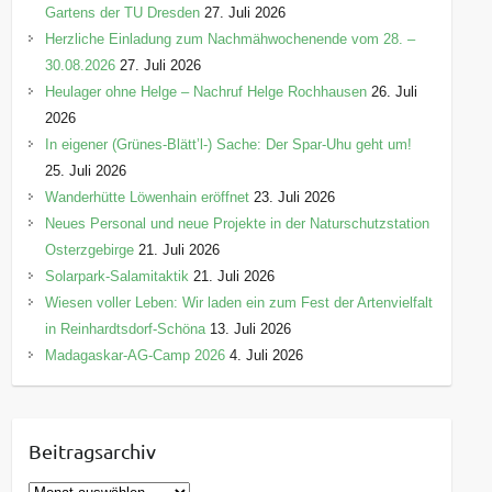
Gartens der TU Dresden
27. Juli 2026
Herzliche Einladung zum Nachmähwochenende vom 28. –
30.08.2026
27. Juli 2026
Heulager ohne Helge – Nachruf Helge Rochhausen
26. Juli
2026
In eigener (Grünes-Blätt’l-) Sache: Der Spar-Uhu geht um!
25. Juli 2026
Wanderhütte Löwenhain eröffnet
23. Juli 2026
Neues Personal und neue Projekte in der Naturschutzstation
Osterzgebirge
21. Juli 2026
Solarpark-Salamitaktik
21. Juli 2026
Wiesen voller Leben: Wir laden ein zum Fest der Artenvielfalt
in Reinhardtsdorf-Schöna
13. Juli 2026
Madagaskar-AG-Camp 2026
4. Juli 2026
Beitragsarchiv
B