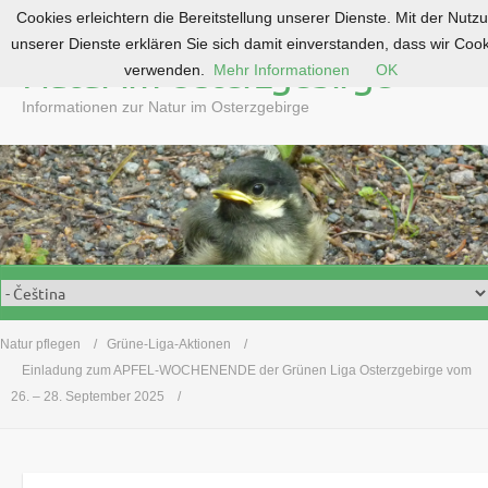
Cookies erleichtern die Bereitstellung unserer Dienste. Mit der Nutz
S
unserer Dienste erklären Sie sich damit einverstanden, dass wir Coo
k
Natur im Osterzgebirge
verwenden.
Mehr Informationen
OK
i
p
Informationen zur Natur im Osterzgebirge
t
o
c
o
n
t
e
n
t
Natur pflegen
Grüne-Liga-Aktionen
Einladung zum APFEL-WOCHENENDE der Grünen Liga Osterzgebirge vom
26. – 28. September 2025