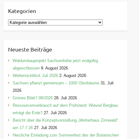
Kategorien
K
a
t
e
Neueste Beiträge
g
o
Waldumbauprojekt Sachsenhöhe jetzt endgültig
r
abgeschlossen
9. August 2026
i
Wetterrückblick Juli 2026
2. August 2026
e
Sachsen pflanzt gemeinsam – 1000 Obstbäume
31. Juli
n
2026
Grünes Blätt’l 08/2026
28. Juli 2026
Ressourcenverbrauch auf dem Prüfstand: Wieviel Bergbau
erträgt die Erde?
27. Juli 2026
Bericht über die Konzeptvorstellung „Wetterhaus Zinnwald“
am 17.7.26
27. Juli 2026
Herzliche Einladung zum Sommerfest des der Botanischen