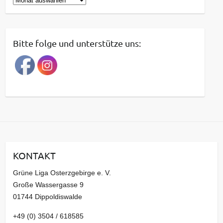
e
i
t
Bitte folge und unterstütze uns:
r
a
g
s
a
r
c
h
i
KONTAKT
v
Grüne Liga Osterzgebirge e. V.
Große Wassergasse 9
01744 Dippoldiswalde
+49 (0) 3504 / 618585