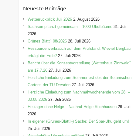
e
Neueste Beiträge
g
o
Wetterrückblick Juli 2026
2. August 2026
r
Sachsen pflanzt gemeinsam – 1000 Obstbäume
31. Juli
i
2026
e
Grünes Blätt’l 08/2026
28. Juli 2026
n
Ressourcenverbrauch auf dem Prüfstand: Wieviel Bergbau
erträgt die Erde?
27. Juli 2026
Bericht über die Konzeptvorstellung „Wetterhaus Zinnwald“
am 17.7.26
27. Juli 2026
Herzliche Einladung zum Sommerfest des der Botanischen
Gartens der TU Dresden
27. Juli 2026
Herzliche Einladung zum Nachmähwochenende vom 28. –
30.08.2026
27. Juli 2026
Heulager ohne Helge – Nachruf Helge Rochhausen
26. Juli
2026
In eigener (Grünes-Blätt’l-) Sache: Der Spar-Uhu geht um!
25. Juli 2026
Wanderhütte Löwenhain eröffnet
23. Juli 2026