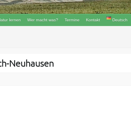
atur lernen
Wer macht was?
Termine
Kontakt
Deutsch
ach-Neuhausen