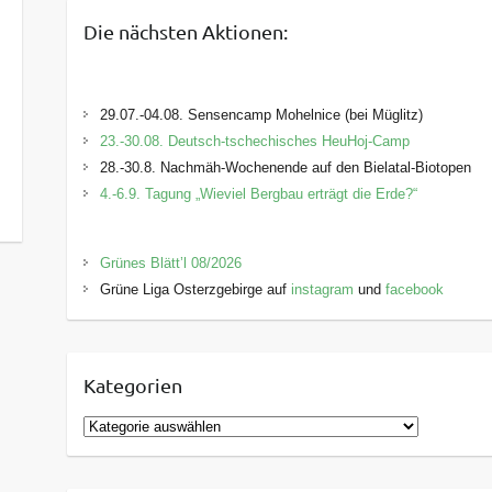
Die nächsten Aktionen:
29.07.-04.08. Sensencamp Mohelnice (bei Müglitz)
23.-30.08. Deutsch-tschechisches HeuHoj-Camp
28.-30.8. Nachmäh-Wochenende auf den Bielatal-Biotopen
4.-6.9. Tagung „Wieviel Bergbau erträgt die Erde?“
Grünes Blätt’l 08/2026
Grüne Liga Osterzgebirge auf
instagram
und
facebook
Kategorien
K
a
t