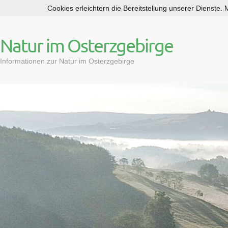
Cookies erleichtern die Bereitstellung unserer Dienste.
S
k
i
Natur im Osterzgebirge
p
t
Informationen zur Natur im Osterzgebirge
o
c
o
n
t
e
n
t