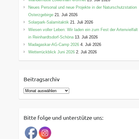
Neues Personal und neue Projekte in der Naturschutzstation
Osterzgebirge
21. Juli 2026
Solarpark-Salamitaktik
21. Juli 2026
Wiesen voller Leben: Wir laden ein zum Fest der Artenvielfalt
in Reinhardtsdorf-Schöna
13. Juli 2026
Madagaskar-AG-Camp 2026
4. Juli 2026
Wetterrückblick Juni 2026
2. Juli 2026
Beitragsarchiv
B
e
i
t
Bitte folge und unterstütze uns:
r
a
g