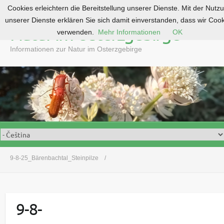
Cookies erleichtern die Bereitstellung unserer Dienste. Mit der Nutz
S
unserer Dienste erklären Sie sich damit einverstanden, dass wir Coo
k
Natur im Osterzgebirge
verwenden.
Mehr Informationen
OK
i
p
Informationen zur Natur im Osterzgebirge
t
o
c
o
n
t
e
n
t
9-8-25_Bärenbachtal_Steinpilze
9-8-