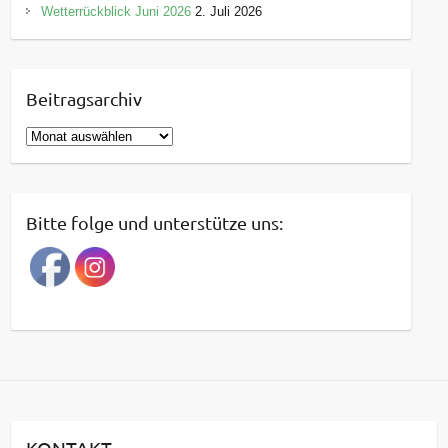
Wetterrückblick Juni 2026
2. Juli 2026
Beitragsarchiv
B
e
i
t
Bitte folge und unterstütze uns:
r
a
g
s
a
r
c
h
i