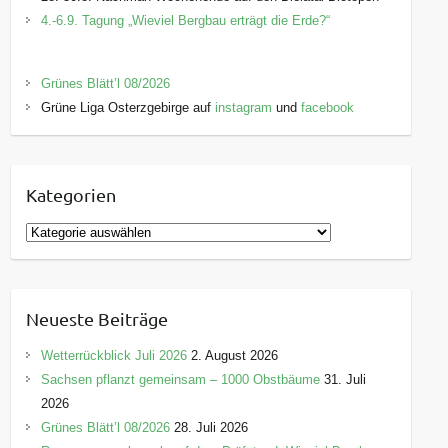
4.-6.9. Tagung „Wieviel Bergbau erträgt die Erde?“
Grünes Blätt’l 08/2026
Grüne Liga Osterzgebirge auf
instagram
und
facebook
Kategorien
K
a
t
e
Neueste Beiträge
g
o
Wetterrückblick Juli 2026
2. August 2026
r
Sachsen pflanzt gemeinsam – 1000 Obstbäume
31. Juli
i
2026
e
Grünes Blätt’l 08/2026
28. Juli 2026