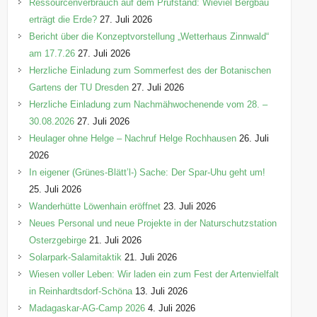
n
Ressourcenverbrauch auf dem Prüfstand: Wieviel Bergbau
erträgt die Erde?
27. Juli 2026
Bericht über die Konzeptvorstellung „Wetterhaus Zinnwald“
am 17.7.26
27. Juli 2026
Herzliche Einladung zum Sommerfest des der Botanischen
Gartens der TU Dresden
27. Juli 2026
Herzliche Einladung zum Nachmähwochenende vom 28. –
30.08.2026
27. Juli 2026
Heulager ohne Helge – Nachruf Helge Rochhausen
26. Juli
2026
In eigener (Grünes-Blätt’l-) Sache: Der Spar-Uhu geht um!
25. Juli 2026
Wanderhütte Löwenhain eröffnet
23. Juli 2026
Neues Personal und neue Projekte in der Naturschutzstation
Osterzgebirge
21. Juli 2026
Solarpark-Salamitaktik
21. Juli 2026
Wiesen voller Leben: Wir laden ein zum Fest der Artenvielfalt
in Reinhardtsdorf-Schöna
13. Juli 2026
Madagaskar-AG-Camp 2026
4. Juli 2026