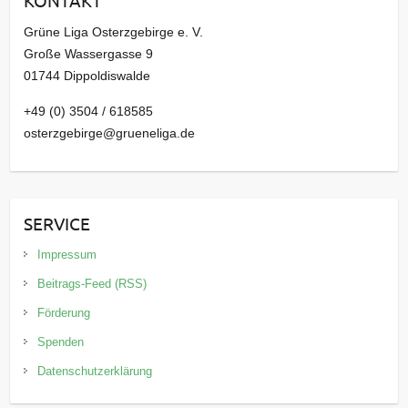
KONTAKT
v
Grüne Liga Osterzgebirge e. V.
Große Wassergasse 9
01744 Dippoldiswalde
+49 (0) 3504 / 618585
osterzgebirge@grueneliga.de
SERVICE
Impressum
Beitrags-Feed (RSS)
Förderung
Spenden
Datenschutzerklärung