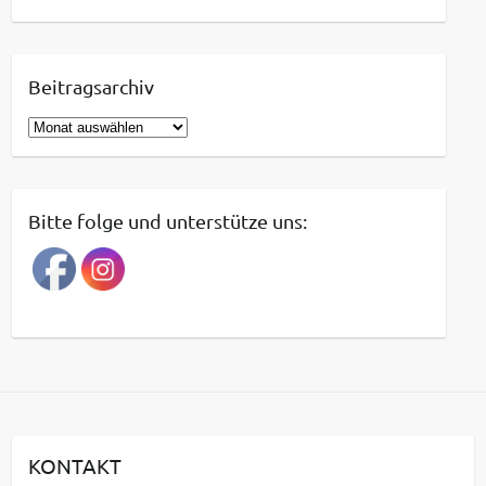
Beitragsarchiv
B
e
i
t
Bitte folge und unterstütze uns:
r
a
g
s
a
r
c
h
i
KONTAKT
v