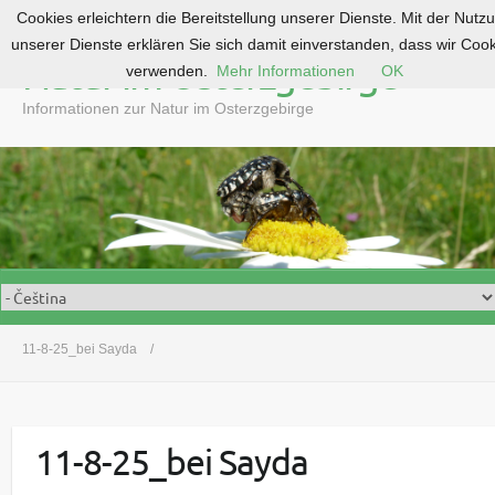
Cookies erleichtern die Bereitstellung unserer Dienste. Mit der Nutz
S
unserer Dienste erklären Sie sich damit einverstanden, dass wir Coo
k
Natur im Osterzgebirge
verwenden.
Mehr Informationen
OK
i
p
Informationen zur Natur im Osterzgebirge
t
o
c
o
n
t
e
n
t
11-8-25_bei Sayda
11-8-25_bei Sayda