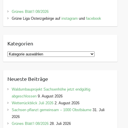
Grünes Blätt’l 08/2026
Grüne Liga Osterzgebirge auf
instagram
und
facebook
Kategorien
K
a
t
e
Neueste Beiträge
g
o
Waldumbauprojekt Sachsenhöhe jetzt endgültig
r
abgeschlossen
9. August 2026
i
Wetterrückblick Juli 2026
2. August 2026
e
Sachsen pflanzt gemeinsam – 1000 Obstbäume
31. Juli
n
2026
Grünes Blätt’l 08/2026
28. Juli 2026