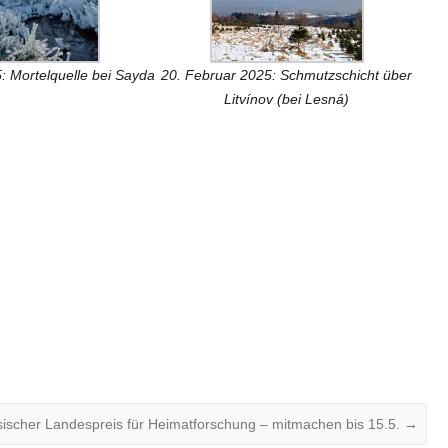
: Mortelquelle bei Sayda
20. Februar 2025: Schmutzschicht über
Litvínov (bei Lesná)
ischer Landespreis für Heimatforschung – mitmachen bis 15.5.
→