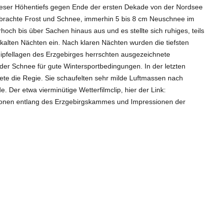
dieser Höhentiefs gegen Ende der ersten Dekade von der Nordsee
 brachte Frost und Schnee, immerhin 5 bis 8 cm Neuschnee im
och bis über Sachen hinaus aus und es stellte sich ruhiges, teils
d kalten Nächten ein. Nach klaren Nächten wurden die tiefsten
fellagen des Erzgebirges herrschten ausgezeichnete
der Schnee für gute Wintersportbedingungen. In der letzten
te die Regie. Sie schaufelten sehr milde Luftmassen nach
 Der etwa vierminütige Wetterfilmclip, hier der Link:
egionen entlang des Erzgebirgskammes und Impressionen der