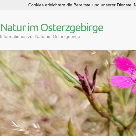
Cookies erleichtern die Bereitstellung unserer Dienste.
S
k
i
Natur im Osterzgebirge
p
t
Informationen zur Natur im Osterzgebirge
o
c
o
n
t
e
n
t