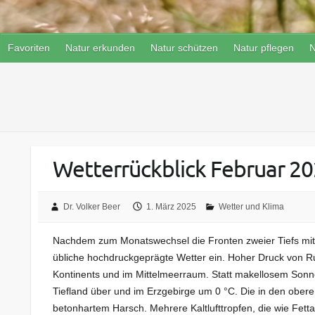
Favoriten
Natur erkunden
Natur schützen
Natur pflegen
N
Wetterrückblick Februar 2
Dr. Volker Beer
1. März 2025
Wetter und Klima
Nachdem zum Monatswechsel die Fronten zweier Tiefs mit K
übliche hochdruckgeprägte Wetter ein. Hoher Druck von Russ
Kontinents und im Mittelmeerraum. Statt makellosem Son
Tiefland über und im Erzgebirge um 0 °C. Die in den obe
betonhartem Harsch. Mehrere Kaltlufttropfen, die wie Fet