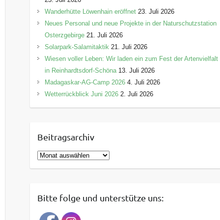
Wanderhütte Löwenhain eröffnet
23. Juli 2026
Neues Personal und neue Projekte in der Naturschutzstation
Osterzgebirge
21. Juli 2026
Solarpark-Salamitaktik
21. Juli 2026
Wiesen voller Leben: Wir laden ein zum Fest der Artenvielfalt
in Reinhardtsdorf-Schöna
13. Juli 2026
Madagaskar-AG-Camp 2026
4. Juli 2026
Wetterrückblick Juni 2026
2. Juli 2026
Beitragsarchiv
B
e
i
t
Bitte folge und unterstütze uns:
r
a