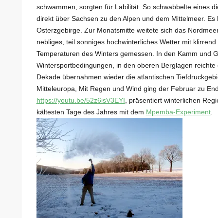
schwammen, sorgten für Labilität. So schwabbelte eines 
direkt über Sachsen zu den Alpen und dem Mittelmeer. Es
Osterzgebirge. Zur Monatsmitte weitete sich das Nordmeerh
nebliges, teil sonniges hochwinterliches Wetter mit klirren
Temperaturen des Winters gemessen. In den Kamm und Gip
Wintersportbedingungen, in den oberen Berglagen reichte 
Dekade übernahmen wieder die atlantischen Tiefdruckgebie
Mitteleuropa, Mit Regen und Wind ging der Februar zu Ende.
https://youtu.be/52z6isV3EYI
, präsentiert winterlichen R
kältesten Tage des Jahres mit dem
Mpemba-Experiment
.