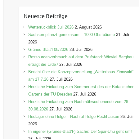
t
e
Neueste Beiträge
g
o
Wetterrückblick Juli 2026
2. August 2026
r
Sachsen pflanzt gemeinsam – 1000 Obstbäume
31. Juli
i
2026
e
Grünes Blätt’l 08/2026
28. Juli 2026
n
Ressourcenverbrauch auf dem Prüfstand: Wieviel Bergbau
erträgt die Erde?
27. Juli 2026
Bericht über die Konzeptvorstellung „Wetterhaus Zinnwald“
am 17.7.26
27. Juli 2026
Herzliche Einladung zum Sommerfest des der Botanischen
Gartens der TU Dresden
27. Juli 2026
Herzliche Einladung zum Nachmähwochenende vom 28. –
30.08.2026
27. Juli 2026
Heulager ohne Helge – Nachruf Helge Rochhausen
26. Juli
2026
In eigener (Grünes-Blätt’l-) Sache: Der Spar-Uhu geht um!
25. Juli 2026