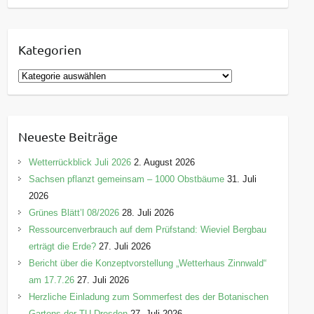
Kategorien
K
a
t
e
Neueste Beiträge
g
o
Wetterrückblick Juli 2026
2. August 2026
r
Sachsen pflanzt gemeinsam – 1000 Obstbäume
31. Juli
i
2026
e
Grünes Blätt’l 08/2026
28. Juli 2026
n
Ressourcenverbrauch auf dem Prüfstand: Wieviel Bergbau
erträgt die Erde?
27. Juli 2026
Bericht über die Konzeptvorstellung „Wetterhaus Zinnwald“
am 17.7.26
27. Juli 2026
Herzliche Einladung zum Sommerfest des der Botanischen
Gartens der TU Dresden
27. Juli 2026