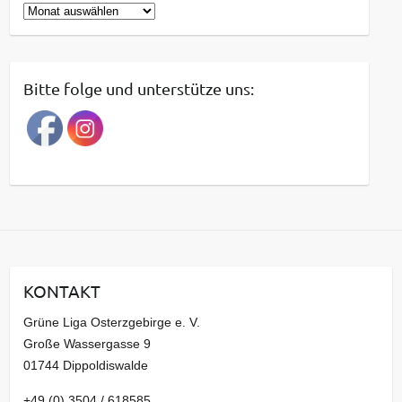
B
e
i
t
Bitte folge und unterstütze uns:
r
a
g
s
a
r
c
h
i
KONTAKT
v
Grüne Liga Osterzgebirge e. V.
Große Wassergasse 9
01744 Dippoldiswalde
+49 (0) 3504 / 618585