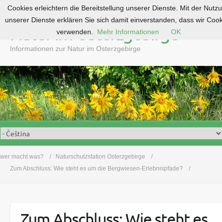
Cookies erleichtern die Bereitstellung unserer Dienste. Mit der Nutz
S
unserer Dienste erklären Sie sich damit einverstanden, dass wir Coo
k
Natur im Osterzgebirge
verwenden.
Mehr Informationen
OK
i
p
Informationen zur Natur im Osterzgebirge
t
o
c
o
n
t
e
n
t
wer macht was?
Naturschutzstation Osterzgebirge
Zum Abschluss: Wie steht es um die Bergwiesen-Erlebnispfade?
Zum Abschluss: Wie steht es