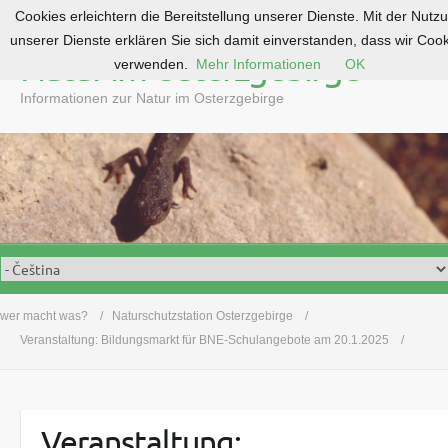
Cookies erleichtern die Bereitstellung unserer Dienste. Mit der Nutz
S
unserer Dienste erklären Sie sich damit einverstanden, dass wir Coo
k
Natur im Osterzgebirge
verwenden.
Mehr Informationen
OK
i
p
Informationen zur Natur im Osterzgebirge
t
o
c
o
n
t
e
n
t
wer macht was?
Naturschutzstation Osterzgebirge
Veranstaltung: Bildungsmarkt für BNE-Schulangebote am 20.1.2025
Veranstaltung: