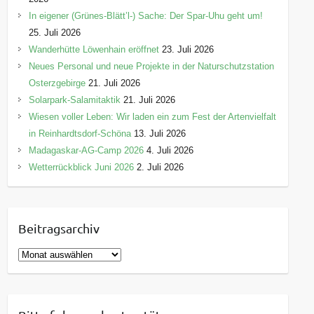
In eigener (Grünes-Blätt’l-) Sache: Der Spar-Uhu geht um!
25. Juli 2026
Wanderhütte Löwenhain eröffnet
23. Juli 2026
Neues Personal und neue Projekte in der Naturschutzstation
Osterzgebirge
21. Juli 2026
Solarpark-Salamitaktik
21. Juli 2026
Wiesen voller Leben: Wir laden ein zum Fest der Artenvielfalt
in Reinhardtsdorf-Schöna
13. Juli 2026
Madagaskar-AG-Camp 2026
4. Juli 2026
Wetterrückblick Juni 2026
2. Juli 2026
Beitragsarchiv
B
e
i
t