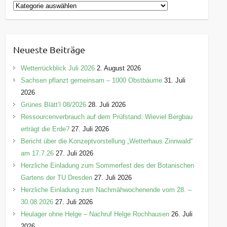
K
a
t
e
Neueste Beiträge
g
o
Wetterrückblick Juli 2026
2. August 2026
r
Sachsen pflanzt gemeinsam – 1000 Obstbäume
31. Juli
i
2026
e
Grünes Blätt’l 08/2026
28. Juli 2026
n
Ressourcenverbrauch auf dem Prüfstand: Wieviel Bergbau
erträgt die Erde?
27. Juli 2026
Bericht über die Konzeptvorstellung „Wetterhaus Zinnwald“
am 17.7.26
27. Juli 2026
Herzliche Einladung zum Sommerfest des der Botanischen
Gartens der TU Dresden
27. Juli 2026
Herzliche Einladung zum Nachmähwochenende vom 28. –
30.08.2026
27. Juli 2026
Heulager ohne Helge – Nachruf Helge Rochhausen
26. Juli
2026