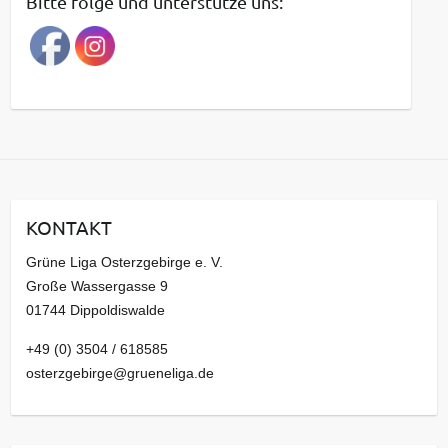
Bitte folge und unterstütze uns:
r
a
g
s
a
r
c
h
i
KONTAKT
v
Grüne Liga Osterzgebirge e. V.
Große Wassergasse 9
01744 Dippoldiswalde
+49 (0) 3504 / 618585
osterzgebirge@grueneliga.de