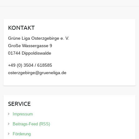
c
h
i
KONTAKT
v
Grüne Liga Osterzgebirge e. V.
Große Wassergasse 9
01744 Dippoldiswalde
+49 (0) 3504 / 618585
osterzgebirge@grueneliga.de
SERVICE
Impressum
Beitrags-Feed (RSS)
Förderung