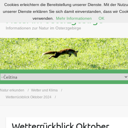
Cookies erleichtern die Bereitstellung unserer Dienste. Mit der Nutz
S
unserer Dienste erklären Sie sich damit einverstanden, dass wir Coo
k
Natur im Osterzgebirge
verwenden.
Mehr Informationen
OK
i
p
Informationen zur Natur im Osterzgebirge
t
o
c
o
n
t
e
n
t
Natur erkunden
Wetter und Klima
Wetterrückblick Oktober 2024
Wetterrückblick Oktober