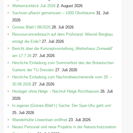
i
Wetterrückblick Juli 2026
2. August 2026
e
Sachsen pflanzt gemeinsam – 1000 Obstbäume
31. Juli
n
2026
Grünes Blätt’l 08/2026
28. Juli 2026
Ressourcenverbrauch auf dem Prüfstand: Wieviel Bergbau
erträgt die Erde?
27. Juli 2026
Bericht über die Konzeptvorstellung „Wetterhaus Zinnwald“
am 17.7.26
27. Juli 2026
Herzliche Einladung zum Sommerfest des der Botanischen
Gartens der TU Dresden
27. Juli 2026
Herzliche Einladung zum Nachmähwochenende vom 28. –
30.08.2026
27. Juli 2026
Heulager ohne Helge – Nachruf Helge Rochhausen
26. Juli
2026
In eigener (Grünes-Blätt’l-) Sache: Der Spar-Uhu geht um!
25. Juli 2026
Wanderhütte Löwenhain eröffnet
23. Juli 2026
Neues Personal und neue Projekte in der Naturschutzstation