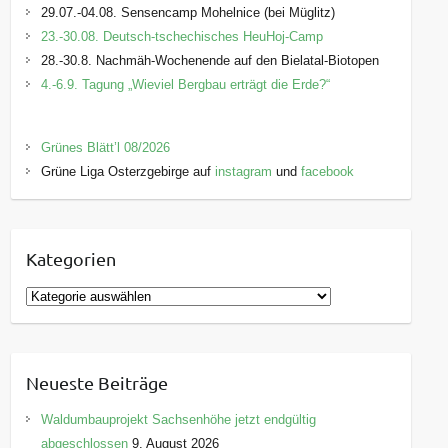
29.07.-04.08. Sensencamp Mohelnice (bei Müglitz)
23.-30.08. Deutsch-tschechisches HeuHoj-Camp
28.-30.8. Nachmäh-Wochenende auf den Bielatal-Biotopen
4.-6.9. Tagung „Wieviel Bergbau erträgt die Erde?“
Grünes Blätt’l 08/2026
Grüne Liga Osterzgebirge auf
instagram
und
facebook
Kategorien
K
a
t
e
Neueste Beiträge
g
o
Waldumbauprojekt Sachsenhöhe jetzt endgültig
r
abgeschlossen
9. August 2026