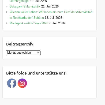
Osterzgebirge
21. Juli 2026
Solarpark-Salamitaktik
21. Juli 2026
Wiesen voller Leben: Wir laden ein zum Fest der Artenvielfalt
in Reinhardtsdorf-Schöna
13. Juli 2026
Madagaskar-AG-Camp 2026
4. Juli 2026
Beitragsarchiv
B
e
i
t
Bitte folge und unterstütze uns:
r
a
g
s
a
r