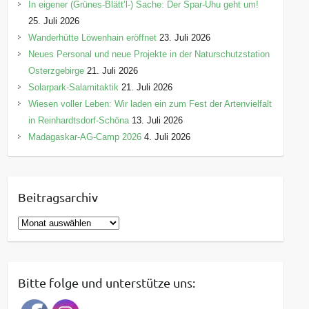
In eigener (Grünes-Blätt’l-) Sache: Der Spar-Uhu geht um!
25. Juli 2026
Wanderhütte Löwenhain eröffnet
23. Juli 2026
Neues Personal und neue Projekte in der Naturschutzstation
Osterzgebirge
21. Juli 2026
Solarpark-Salamitaktik
21. Juli 2026
Wiesen voller Leben: Wir laden ein zum Fest der Artenvielfalt
in Reinhardtsdorf-Schöna
13. Juli 2026
Madagaskar-AG-Camp 2026
4. Juli 2026
Beitragsarchiv
B
e
i
t
Bitte folge und unterstütze uns:
r
a