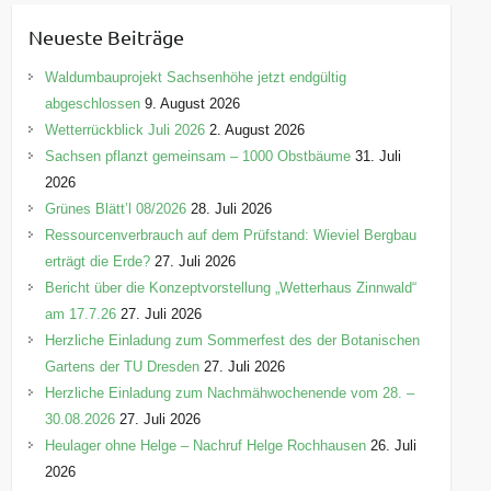
e
Neueste Beiträge
g
o
Waldumbauprojekt Sachsenhöhe jetzt endgültig
r
abgeschlossen
9. August 2026
i
Wetterrückblick Juli 2026
2. August 2026
e
Sachsen pflanzt gemeinsam – 1000 Obstbäume
31. Juli
n
2026
Grünes Blätt’l 08/2026
28. Juli 2026
Ressourcenverbrauch auf dem Prüfstand: Wieviel Bergbau
erträgt die Erde?
27. Juli 2026
Bericht über die Konzeptvorstellung „Wetterhaus Zinnwald“
am 17.7.26
27. Juli 2026
Herzliche Einladung zum Sommerfest des der Botanischen
Gartens der TU Dresden
27. Juli 2026
Herzliche Einladung zum Nachmähwochenende vom 28. –
30.08.2026
27. Juli 2026
Heulager ohne Helge – Nachruf Helge Rochhausen
26. Juli
2026