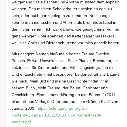
weitgehend vitale Eschen und Ahorne mussten dem Asphalt
weichen. Den meisten Schellerhauern schien es egal zu
sein, oder auch ganz gelegen zu kommen. Noch lange
konnte man die Eschen und Ahorne als Brennholzstapel in
den Höfen sehen. Ich war damals, wie gesagt, einer von nur
ganz wenigen Überlebenden des Kettensägenmassakers,
weil sich Chris und Dieter schützend vor mich gestellt hatten.
Mit richtigem Namen hieß mein bester Freund Dietrich
Papsch. Er war Umweltaktivist, Solar-Pionier, Buchautor, er
setzte sich für Kinderrechte und Flüchtlingsintegration ein.
Und er zeichnete – mit besonderer Leidenschaft alte Bäume
wie mich. Mein Bild und meine Geschichte findet ihr in
seinem Buch „Mein Freund, der Baum. Gesichter und
Geschichten. Eine Liebeserklärung an alte Bäume.“ (2011
blaetterhaus Verlag). Oder aber auch im Grünen Blätt’l von
Januar 2009:
https://osterzgebirge.org/wp-
content/uploads/2018/11/2009_01-gruenesblaettl-
anders.pdf
.