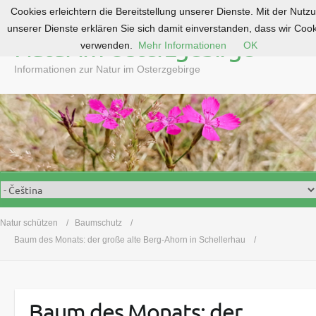
Cookies erleichtern die Bereitstellung unserer Dienste. Mit der Nutz
S
unserer Dienste erklären Sie sich damit einverstanden, dass wir Coo
k
Natur im Osterzgebirge
verwenden.
Mehr Informationen
OK
i
p
Informationen zur Natur im Osterzgebirge
t
o
c
o
n
t
e
n
t
Natur schützen
Baumschutz
Baum des Monats: der große alte Berg-Ahorn in Schellerhau
Baum des Monats: der