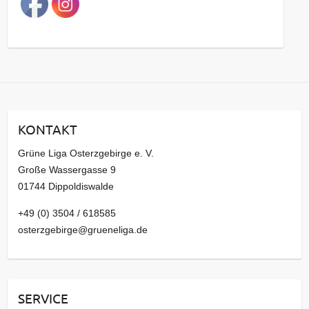
g
s
a
r
c
h
i
KONTAKT
v
Grüne Liga Osterzgebirge e. V.
Große Wassergasse 9
01744 Dippoldiswalde
+49 (0) 3504 / 618585
osterzgebirge@grueneliga.de
SERVICE