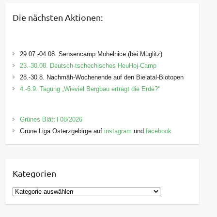
Die nächsten Aktionen:
29.07.-04.08. Sensencamp Mohelnice (bei Müglitz)
23.-30.08. Deutsch-tschechisches HeuHoj-Camp
28.-30.8. Nachmäh-Wochenende auf den Bielatal-Biotopen
4.-6.9. Tagung „Wieviel Bergbau erträgt die Erde?“
Grünes Blätt’l 08/2026
Grüne Liga Osterzgebirge auf
instagram
und
facebook
Kategorien
K
a
t