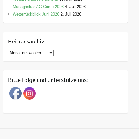
Madagaskar-AG-Camp 2026
4. Juli 2026
Wetterrückblick Juni 2026
2. Juli 2026
Beitragsarchiv
B
e
i
t
Bitte folge und unterstütze uns:
r
a
g
s
a
r
c
h