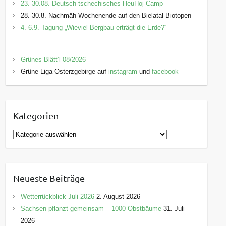
23.-30.08. Deutsch-tschechisches HeuHoj-Camp
28.-30.8. Nachmäh-Wochenende auf den Bielatal-Biotopen
4.-6.9. Tagung „Wieviel Bergbau erträgt die Erde?“
Grünes Blätt’l 08/2026
Grüne Liga Osterzgebirge auf
instagram
und
facebook
Kategorien
K
a
t
e
Neueste Beiträge
g
o
Wetterrückblick Juli 2026
2. August 2026
r
Sachsen pflanzt gemeinsam – 1000 Obstbäume
31. Juli
i
2026