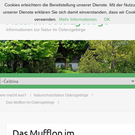
Cookies erleichtern die Bereitstellung unserer Dienste. Mit der Nutz
S
unserer Dienste erklären Sie sich damit einverstanden, dass wir Coo
k
Natur im Osterzgebirge
verwenden.
Mehr Informationen
OK
i
p
Informationen zur Natur im Osterzgebirge
t
o
c
o
n
t
e
n
t
wer macht was?
Naturschutzstation Osterzgebirge
Das Mufflon im Osterzgebirge
Das Mufflon im