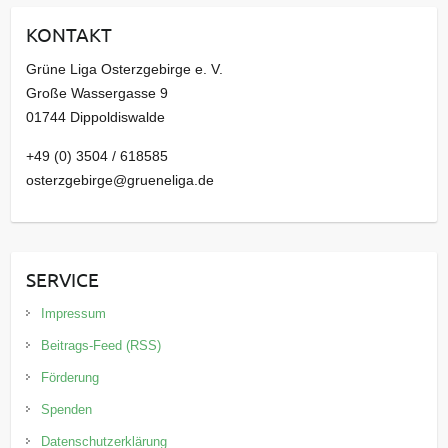
i
KONTAKT
v
Grüne Liga Osterzgebirge e. V.
Große Wassergasse 9
01744 Dippoldiswalde
+49 (0) 3504 / 618585
osterzgebirge@grueneliga.de
SERVICE
Impressum
Beitrags-Feed (RSS)
Förderung
Spenden
Datenschutzerklärung