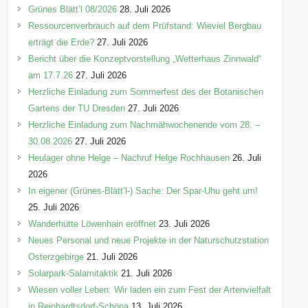
e
Grünes Blätt’l 08/2026
28. Juli 2026
n
Ressourcenverbrauch auf dem Prüfstand: Wieviel Bergbau
erträgt die Erde?
27. Juli 2026
Bericht über die Konzeptvorstellung „Wetterhaus Zinnwald“
am 17.7.26
27. Juli 2026
Herzliche Einladung zum Sommerfest des der Botanischen
Gartens der TU Dresden
27. Juli 2026
Herzliche Einladung zum Nachmähwochenende vom 28. –
30.08.2026
27. Juli 2026
Heulager ohne Helge – Nachruf Helge Rochhausen
26. Juli
2026
In eigener (Grünes-Blätt’l-) Sache: Der Spar-Uhu geht um!
25. Juli 2026
Wanderhütte Löwenhain eröffnet
23. Juli 2026
Neues Personal und neue Projekte in der Naturschutzstation
Osterzgebirge
21. Juli 2026
Solarpark-Salamitaktik
21. Juli 2026
Wiesen voller Leben: Wir laden ein zum Fest der Artenvielfalt
in Reinhardtsdorf-Schöna
13. Juli 2026