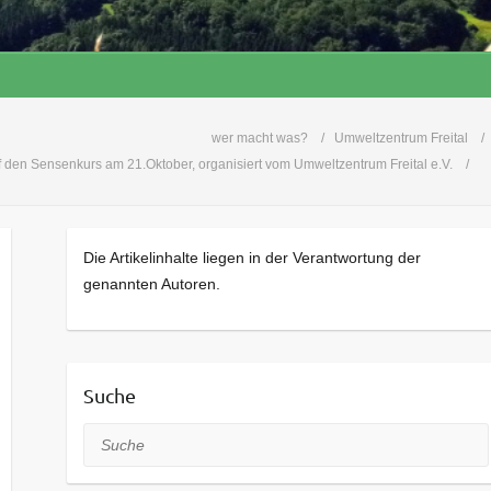
wer macht was?
Umweltzentrum Freital
f den Sensenkurs am 21.Oktober, organisiert vom Umweltzentrum Freital e.V.
Die Artikelinhalte liegen in der Verantwortung der
genannten Autoren.
Suche
Suche