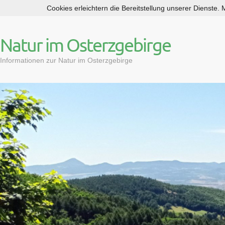
Cookies erleichtern die Bereitstellung unserer Dienste.
S
k
i
Natur im Osterzgebirge
p
t
Informationen zur Natur im Osterzgebirge
o
c
o
n
t
e
n
t