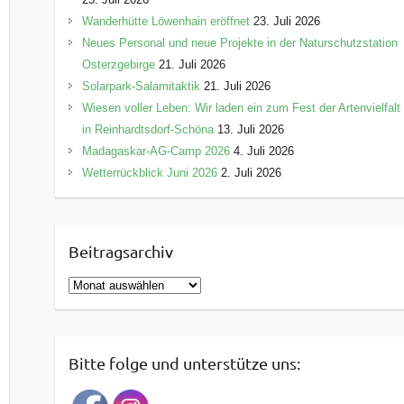
Wanderhütte Löwenhain eröffnet
23. Juli 2026
Neues Personal und neue Projekte in der Naturschutzstation
Osterzgebirge
21. Juli 2026
Solarpark-Salamitaktik
21. Juli 2026
Wiesen voller Leben: Wir laden ein zum Fest der Artenvielfalt
in Reinhardtsdorf-Schöna
13. Juli 2026
Madagaskar-AG-Camp 2026
4. Juli 2026
Wetterrückblick Juni 2026
2. Juli 2026
Beitragsarchiv
B
e
i
t
Bitte folge und unterstütze uns:
r
a