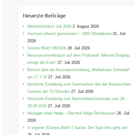
t
e
Neueste Beiträge
g
o
Wetterrückblick Juli 2026
2. August 2026
r
Sachsen pflanzt gemeinsam – 1000 Obstbäume
31. Juli
i
2026
e
Grünes Blätt’l 08/2026
28. Juli 2026
n
Ressourcenverbrauch auf dem Prüfstand: Wieviel Bergbau
erträgt die Erde?
27. Juli 2026
Bericht über die Konzeptvorstellung „Wetterhaus Zinnwald“
am 17.7.26
27. Juli 2026
Herzliche Einladung zum Sommerfest des der Botanischen
Gartens der TU Dresden
27. Juli 2026
Herzliche Einladung zum Nachmähwochenende vom 28. –
30.08.2026
27. Juli 2026
Heulager ohne Helge – Nachruf Helge Rochhausen
26. Juli
2026
In eigener (Grünes-Blätt’l-) Sache: Der Spar-Uhu geht um!
25. Juli 2026