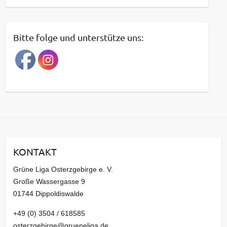
e
i
t
Bitte folge und unterstütze uns:
r
a
g
s
a
r
c
h
i
KONTAKT
v
Grüne Liga Osterzgebirge e. V.
Große Wassergasse 9
01744 Dippoldiswalde
+49 (0) 3504 / 618585
osterzgebirge@grueneliga.de