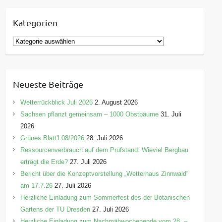
Kategorien
K
a
t
e
Neueste Beiträge
g
o
Wetterrückblick Juli 2026
2. August 2026
r
Sachsen pflanzt gemeinsam – 1000 Obstbäume
31. Juli
i
2026
e
Grünes Blätt’l 08/2026
28. Juli 2026
n
Ressourcenverbrauch auf dem Prüfstand: Wieviel Bergbau
erträgt die Erde?
27. Juli 2026
Bericht über die Konzeptvorstellung „Wetterhaus Zinnwald“
am 17.7.26
27. Juli 2026
Herzliche Einladung zum Sommerfest des der Botanischen
Gartens der TU Dresden
27. Juli 2026
Herzliche Einladung zum Nachmähwochenende vom 28. –