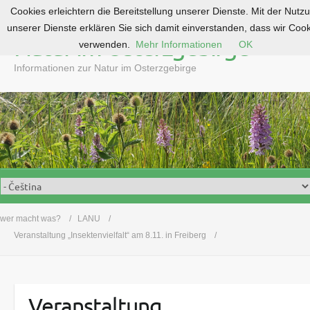
Cookies erleichtern die Bereitstellung unserer Dienste. Mit der Nutz
S
unserer Dienste erklären Sie sich damit einverstanden, dass wir Coo
k
Natur im Osterzgebirge
verwenden.
Mehr Informationen
OK
i
p
Informationen zur Natur im Osterzgebirge
t
o
c
o
n
t
e
n
t
wer macht was?
LANU
Veranstaltung „Insektenvielfalt“ am 8.11. in Freiberg
Veranstaltung