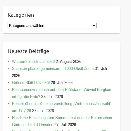
Kategorien
K
a
t
e
Neueste Beiträge
g
o
Wetterrückblick Juli 2026
2. August 2026
r
Sachsen pflanzt gemeinsam – 1000 Obstbäume
31. Juli
i
2026
e
Grünes Blätt’l 08/2026
28. Juli 2026
n
Ressourcenverbrauch auf dem Prüfstand: Wieviel Bergbau
erträgt die Erde?
27. Juli 2026
Bericht über die Konzeptvorstellung „Wetterhaus Zinnwald“
am 17.7.26
27. Juli 2026
Herzliche Einladung zum Sommerfest des der Botanischen
Gartens der TU Dresden
27. Juli 2026