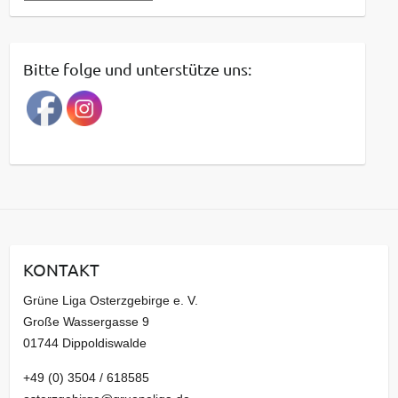
e
i
t
Bitte folge und unterstütze uns:
r
a
g
s
a
r
c
h
i
KONTAKT
v
Grüne Liga Osterzgebirge e. V.
Große Wassergasse 9
01744 Dippoldiswalde
+49 (0) 3504 / 618585