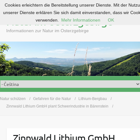
Cookies erleichtern die Bereitstellung unserer Dienste. Mit der Nutz
S
unserer Dienste erklären Sie sich damit einverstanden, dass wir Coo
k
Natur im Osterzgebirge
verwenden.
Mehr Informationen
OK
i
p
Informationen zur Natur im Osterzgebirge
t
o
c
o
n
t
e
n
t
Natur schützen
Gefahren für die Natur
Lithium-Bergbau
Zinnwald Lithium GmbH plant Schwerindustrie in Bärenstein
Zinnwald Lithium GmbH