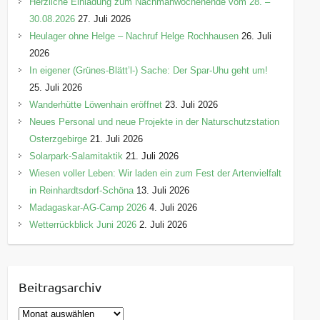
Herzliche Einladung zum Nachmähwochenende vom 28. –
30.08.2026
27. Juli 2026
Heulager ohne Helge – Nachruf Helge Rochhausen
26. Juli
2026
In eigener (Grünes-Blätt’l-) Sache: Der Spar-Uhu geht um!
25. Juli 2026
Wanderhütte Löwenhain eröffnet
23. Juli 2026
Neues Personal und neue Projekte in der Naturschutzstation
Osterzgebirge
21. Juli 2026
Solarpark-Salamitaktik
21. Juli 2026
Wiesen voller Leben: Wir laden ein zum Fest der Artenvielfalt
in Reinhardtsdorf-Schöna
13. Juli 2026
Madagaskar-AG-Camp 2026
4. Juli 2026
Wetterrückblick Juni 2026
2. Juli 2026
Beitragsarchiv
B