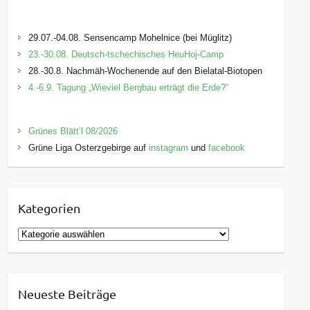
29.07.-04.08. Sensencamp Mohelnice (bei Müglitz)
23.-30.08. Deutsch-tschechisches HeuHoj-Camp
28.-30.8. Nachmäh-Wochenende auf den Bielatal-Biotopen
4.-6.9. Tagung „Wieviel Bergbau erträgt die Erde?“
Grünes Blätt’l 08/2026
Grüne Liga Osterzgebirge auf
instagram
und
facebook
Kategorien
K
a
t
e
Neueste Beiträge
g