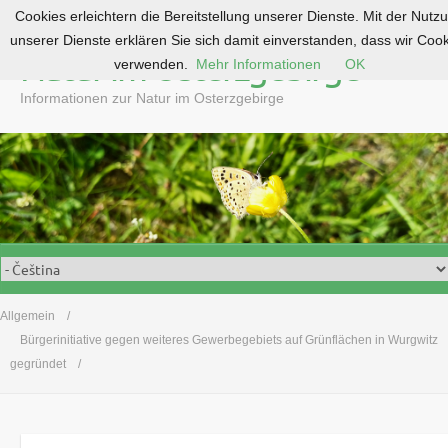
Cookies erleichtern die Bereitstellung unserer Dienste. Mit der Nutz
S
unserer Dienste erklären Sie sich damit einverstanden, dass wir Coo
k
Natur im Osterzgebirge
verwenden.
Mehr Informationen
OK
i
p
Informationen zur Natur im Osterzgebirge
t
o
c
o
n
t
e
n
t
Allgemein
Bürgerinitiative gegen weiteres Gewerbegebiets auf Grünflächen in Wurgwitz
gegründet