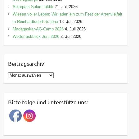
Solarpark-Salamitaktik
21. Juli 2026
Wiesen voller Leben: Wir laden ein zum Fest der Artenvielfalt
in Reinhardtsdorf-Schöna
13. Juli 2026
Madagaskar-AG-Camp 2026
4. Juli 2026
Wetterrückblick Juni 2026
2. Juli 2026
Beitragsarchiv
B
e
i
t
Bitte folge und unterstütze uns:
r
a
g
s
a