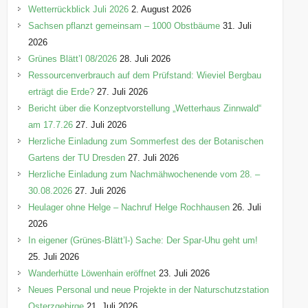
o
Wetterrückblick Juli 2026
2. August 2026
r
Sachsen pflanzt gemeinsam – 1000 Obstbäume
31. Juli
i
2026
e
Grünes Blätt’l 08/2026
28. Juli 2026
n
Ressourcenverbrauch auf dem Prüfstand: Wieviel Bergbau
erträgt die Erde?
27. Juli 2026
Bericht über die Konzeptvorstellung „Wetterhaus Zinnwald“
am 17.7.26
27. Juli 2026
Herzliche Einladung zum Sommerfest des der Botanischen
Gartens der TU Dresden
27. Juli 2026
Herzliche Einladung zum Nachmähwochenende vom 28. –
30.08.2026
27. Juli 2026
Heulager ohne Helge – Nachruf Helge Rochhausen
26. Juli
2026
In eigener (Grünes-Blätt’l-) Sache: Der Spar-Uhu geht um!
25. Juli 2026
Wanderhütte Löwenhain eröffnet
23. Juli 2026
Neues Personal und neue Projekte in der Naturschutzstation
Osterzgebirge
21. Juli 2026