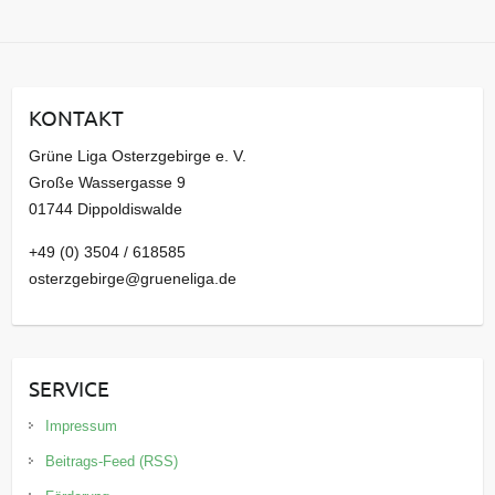
r
c
h
i
KONTAKT
v
Grüne Liga Osterzgebirge e. V.
Große Wassergasse 9
01744 Dippoldiswalde
+49 (0) 3504 / 618585
osterzgebirge@grueneliga.de
SERVICE
Impressum
Beitrags-Feed (RSS)