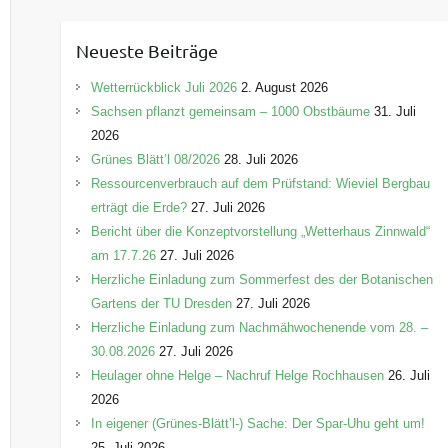
t
e
Neueste Beiträge
g
o
Wetterrückblick Juli 2026
2. August 2026
r
Sachsen pflanzt gemeinsam – 1000 Obstbäume
31. Juli
i
2026
e
Grünes Blätt’l 08/2026
28. Juli 2026
n
Ressourcenverbrauch auf dem Prüfstand: Wieviel Bergbau
erträgt die Erde?
27. Juli 2026
Bericht über die Konzeptvorstellung „Wetterhaus Zinnwald“
am 17.7.26
27. Juli 2026
Herzliche Einladung zum Sommerfest des der Botanischen
Gartens der TU Dresden
27. Juli 2026
Herzliche Einladung zum Nachmähwochenende vom 28. –
30.08.2026
27. Juli 2026
Heulager ohne Helge – Nachruf Helge Rochhausen
26. Juli
2026
In eigener (Grünes-Blätt’l-) Sache: Der Spar-Uhu geht um!
25. Juli 2026