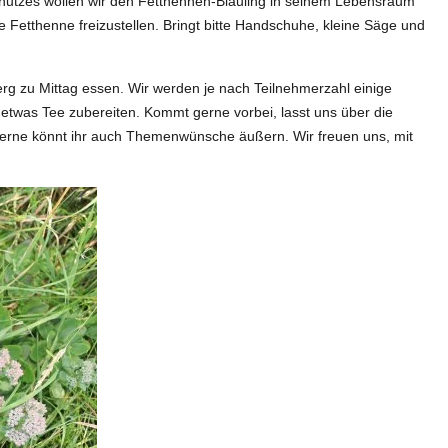
chutzes wollen wir den Fetthennen-Bläuling in seinem Lebensraum
die Fetthenne freizustellen. Bringt bitte Handschuhe, kleine Säge und
g zu Mittag essen. Wir werden je nach Teilnehmerzahl einige
etwas Tee zubereiten. Kommt gerne vorbei, lasst uns über die
rne könnt ihr auch Themenwünsche äußern. Wir freuen uns, mit