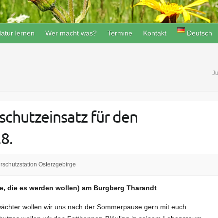
atur lernen
Wer macht was?
Termine
Kontakt
Deutsch
Ju
chutzeinsatz für den
8.
rschutzstation Osterzgebirge
e, die es werden wollen) am Burgberg Tharandt
rwächter wollen wir uns nach der Sommerpause gern mit euch