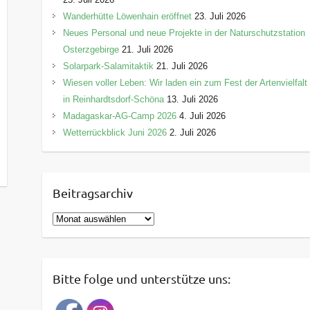
Wanderhütte Löwenhain eröffnet
23. Juli 2026
Neues Personal und neue Projekte in der Naturschutzstation
Osterzgebirge
21. Juli 2026
Solarpark-Salamitaktik
21. Juli 2026
Wiesen voller Leben: Wir laden ein zum Fest der Artenvielfalt
in Reinhardtsdorf-Schöna
13. Juli 2026
Madagaskar-AG-Camp 2026
4. Juli 2026
Wetterrückblick Juni 2026
2. Juli 2026
Beitragsarchiv
B
e
i
t
Bitte folge und unterstütze uns:
r
a