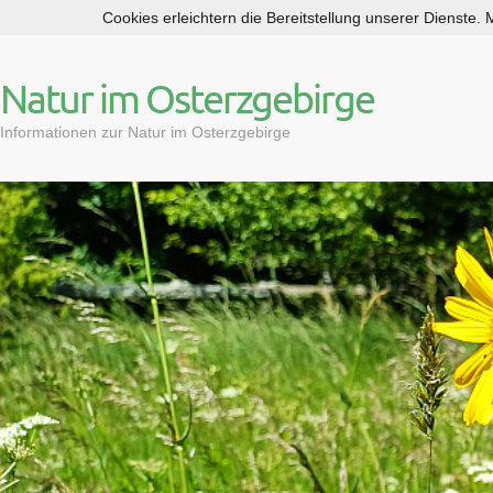
Cookies erleichtern die Bereitstellung unserer Dienste.
S
k
i
Natur im Osterzgebirge
p
t
Informationen zur Natur im Osterzgebirge
o
c
o
n
t
e
n
t