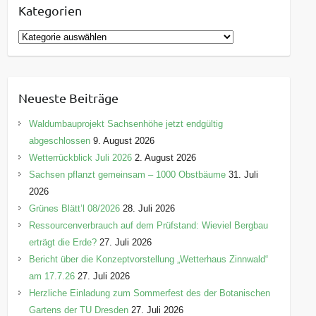
Kategorien
K
a
t
e
Neueste Beiträge
g
o
Waldumbauprojekt Sachsenhöhe jetzt endgültig
r
abgeschlossen
9. August 2026
i
Wetterrückblick Juli 2026
2. August 2026
e
Sachsen pflanzt gemeinsam – 1000 Obstbäume
31. Juli
n
2026
Grünes Blätt’l 08/2026
28. Juli 2026
Ressourcenverbrauch auf dem Prüfstand: Wieviel Bergbau
erträgt die Erde?
27. Juli 2026
Bericht über die Konzeptvorstellung „Wetterhaus Zinnwald“
am 17.7.26
27. Juli 2026
Herzliche Einladung zum Sommerfest des der Botanischen
Gartens der TU Dresden
27. Juli 2026