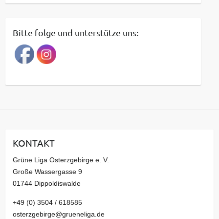
e
i
t
Bitte folge und unterstütze uns:
r
a
g
s
a
r
c
h
i
KONTAKT
v
Grüne Liga Osterzgebirge e. V.
Große Wassergasse 9
01744 Dippoldiswalde
+49 (0) 3504 / 618585
osterzgebirge@grueneliga.de