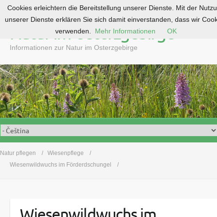
Cookies erleichtern die Bereitstellung unserer Dienste. Mit der Nutz
S
unserer Dienste erklären Sie sich damit einverstanden, dass wir Coo
k
Natur im Osterzgebirge
verwenden.
Mehr Informationen
OK
i
p
Informationen zur Natur im Osterzgebirge
t
o
c
o
n
t
e
n
t
Natur pflegen
Wiesenpflege
Wiesenwildwuchs im Förderdschungel
Wiesenwildwuchs im