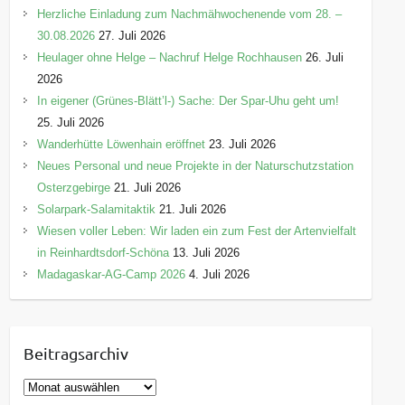
Herzliche Einladung zum Nachmähwochenende vom 28. –
30.08.2026
27. Juli 2026
Heulager ohne Helge – Nachruf Helge Rochhausen
26. Juli
2026
In eigener (Grünes-Blätt’l-) Sache: Der Spar-Uhu geht um!
25. Juli 2026
Wanderhütte Löwenhain eröffnet
23. Juli 2026
Neues Personal und neue Projekte in der Naturschutzstation
Osterzgebirge
21. Juli 2026
Solarpark-Salamitaktik
21. Juli 2026
Wiesen voller Leben: Wir laden ein zum Fest der Artenvielfalt
in Reinhardtsdorf-Schöna
13. Juli 2026
Madagaskar-AG-Camp 2026
4. Juli 2026
Beitragsarchiv
B