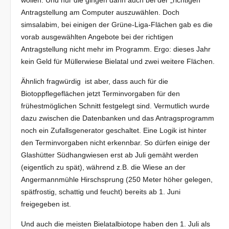
wollen. Und nur die gingen dann auch bei der „richtigen“
Antragstellung am Computer auszuwählen. Doch
simsalabim, bei einigen der Grüne-Liga-Flächen gab es die
vorab ausgewählten Angebote bei der richtigen
Antragstellung nicht mehr im Programm. Ergo: dieses Jahr
kein Geld für Müllerwiese Bielatal und zwei weitere Flächen.
Ähnlich fragwürdig ist aber, dass auch für die
Biotoppflegeflächen jetzt Terminvorgaben für den
frühestmöglichen Schnitt festgelegt sind. Vermutlich wurde
dazu zwischen die Datenbanken und das Antragsprogramm
noch ein Zufallsgenerator geschaltet. Eine Logik ist hinter
den Terminvorgaben nicht erkennbar. So dürfen einige der
Glashütter Südhangwiesen erst ab Juli gemäht werden
(eigentlich zu spät), während z.B. die Wiese an der
Angermannmühle Hirschsprung (250 Meter höher gelegen,
spätfrostig, schattig und feucht) bereits ab 1. Juni
freigegeben ist.
Und auch die meisten Bielatalbiotope haben den 1. Juli als