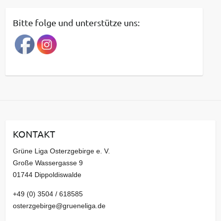
i
t
Bitte folge und unterstütze uns:
r
a
g
s
a
r
c
h
i
KONTAKT
v
Grüne Liga Osterzgebirge e. V.
Große Wassergasse 9
01744 Dippoldiswalde
+49 (0) 3504 / 618585
osterzgebirge@grueneliga.de