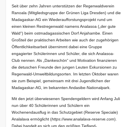
Seit über zehn Jahren unterstützen der Regenwaldverein
Ranoala (Mitgliedsgruppe der Grünen Liga Dresden) und die
Madagaskar-AG ein Wiederaufforstungsprojekt rund um
einen kleinen Restregenwald namens Analasoa („der gute
Wald“) beim ostmadagassischen Dorf Anjahambe. Einen
Großteil der praktischen Arbeiten wie auch der zugehörigen
Öffentlichkeitsarbeit übernimmt dabei eine Gruppe
engagierter Schülerinnen und Schüler, die sich Analasoa-
Club nennen. Als „Dankeschön“ und Motivation finanzieren
die detuschen Freunde den jungen Leuten Exkursionen zu
Regenwald-Umweltbildungsorten. Im letzten Oktober waren
sie zum Beispiel, gemeinsam mit drei Jugendlichen der
Madagaskar-AG, im bekannten Andasibe-Nationalpark.
Mit den jetzt überwiesenen Spendengeldern wird Anfang Juli
nun über 40 Schülerinnen und Schülern ein
Wochenendausflug in das Schutzgebiet (Reserve Speciale)
Analalava ermöglicht (
https://www.analalava-reserve.com
).
Dabei handelt es sich um den größten Tiefland-