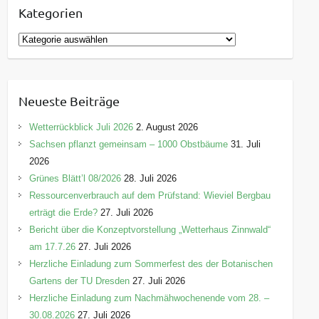
Kategorien
K
a
t
e
Neueste Beiträge
g
o
Wetterrückblick Juli 2026
2. August 2026
r
Sachsen pflanzt gemeinsam – 1000 Obstbäume
31. Juli
i
2026
e
Grünes Blätt’l 08/2026
28. Juli 2026
n
Ressourcenverbrauch auf dem Prüfstand: Wieviel Bergbau
erträgt die Erde?
27. Juli 2026
Bericht über die Konzeptvorstellung „Wetterhaus Zinnwald“
am 17.7.26
27. Juli 2026
Herzliche Einladung zum Sommerfest des der Botanischen
Gartens der TU Dresden
27. Juli 2026
Herzliche Einladung zum Nachmähwochenende vom 28. –
30.08.2026
27. Juli 2026