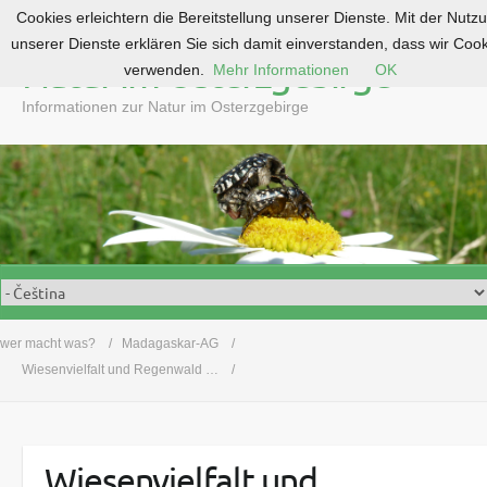
Cookies erleichtern die Bereitstellung unserer Dienste. Mit der Nutz
S
unserer Dienste erklären Sie sich damit einverstanden, dass wir Coo
k
Natur im Osterzgebirge
verwenden.
Mehr Informationen
OK
i
p
Informationen zur Natur im Osterzgebirge
t
o
c
o
n
t
e
n
t
wer macht was?
Madagaskar-AG
Wiesenvielfalt und Regenwald …
Wiesenvielfalt und