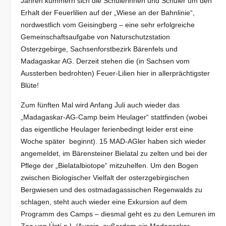
Jahren kümmern sich die Schülerinnen und Schüler um den
Erhalt der Feuerlilien auf der „Wiese an der Bahnlinie“,
nordwestlich vom Geisingberg – eine sehr erfolgreiche
Gemeinschaftsaufgabe von Naturschutzstation
Osterzgebirge, Sachsenforstbezirk Bärenfels und
Madagaskar AG. Derzeit stehen die (in Sachsen vom
Aussterben bedrohten) Feuer-Lilien hier in allerprächtigster
Blüte!
Zum fünften Mal wird Anfang Juli auch wieder das
„Madagaskar-AG-Camp beim Heulager“ stattfinden (wobei
das eigentliche Heulager ferienbedingt leider erst eine
Woche später beginnt). 15 MAD-AGler haben sich wieder
angemeldet, im Bärensteiner Bielatal zu zelten und bei der
Pflege der „Bielatalbiotope“ mitzuhelfen. Um den Bogen
zwischen Biologischer Vielfalt der osterzgebirgischen
Bergwiesen und des ostmadagassischen Regenwalds zu
schlagen, steht auch wieder eine Exkursion auf dem
Programm des Camps – diesmal geht es zu den Lemuren im
Zoo von Ústí n.L./Aussig. außerdem ein Madagaskar-