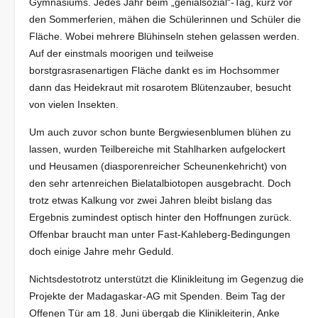
Gymnasiums. Jedes Jahr beim „genialsozial“-Tag, kurz vor
den Sommerferien, mähen die Schülerinnen und Schüler die
Fläche. Wobei mehrere Blühinseln stehen gelassen werden.
Auf der einstmals moorigen und teilweise
borstgrasrasenartigen Fläche dankt es im Hochsommer
dann das Heidekraut mit rosarotem Blütenzauber, besucht
von vielen Insekten.
Um auch zuvor schon bunte Bergwiesenblumen blühen zu
lassen, wurden Teilbereiche mit Stahlharken aufgelockert
und Heusamen (diasporenreicher Scheunenkehricht) von
den sehr artenreichen Bielatalbiotopen ausgebracht. Doch
trotz etwas Kalkung vor zwei Jahren bleibt bislang das
Ergebnis zumindest optisch hinter den Hoffnungen zurück.
Offenbar braucht man unter Fast-Kahleberg-Bedingungen
doch einige Jahre mehr Geduld.
Nichtsdestotrotz unterstützt die Klinikleitung im Gegenzug die
Projekte der Madagaskar-AG mit Spenden. Beim Tag der
Offenen Tür am 18. Juni übergab die Klinikleiterin, Anke