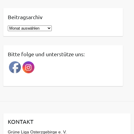
Beitragsarchiv
B
e
i
t
Bitte folge und unterstütze uns:
r
a
g
s
a
r
c
h
i
KONTAKT
v
Grüne Liga Osterzgebirge e. V.