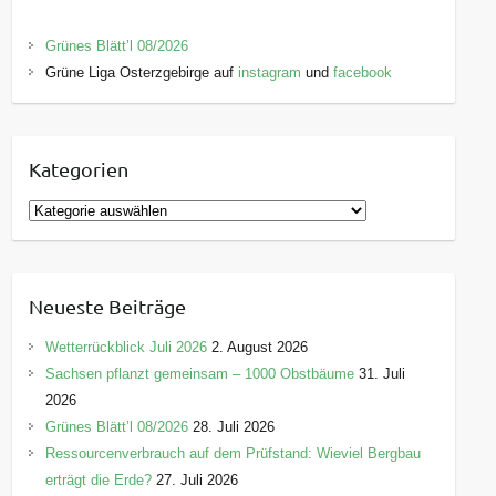
Grünes Blätt’l 08/2026
Grüne Liga Osterzgebirge auf
instagram
und
facebook
Kategorien
K
a
t
e
Neueste Beiträge
g
o
Wetterrückblick Juli 2026
2. August 2026
r
Sachsen pflanzt gemeinsam – 1000 Obstbäume
31. Juli
i
2026
e
Grünes Blätt’l 08/2026
28. Juli 2026
n
Ressourcenverbrauch auf dem Prüfstand: Wieviel Bergbau
erträgt die Erde?
27. Juli 2026