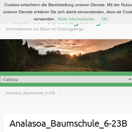
Cookies erleichtern die Bereitstellung unserer Dienste. Mit der Nutz
S
unserer Dienste erklären Sie sich damit einverstanden, dass wir Coo
k
Natur im Osterzgebirge
verwenden.
Mehr Informationen
OK
i
p
Informationen zur Natur im Osterzgebirge
t
o
c
o
n
t
e
n
t
Analasoa_Baumschule_6-23B
Analasoa_Baumschule_6-23B