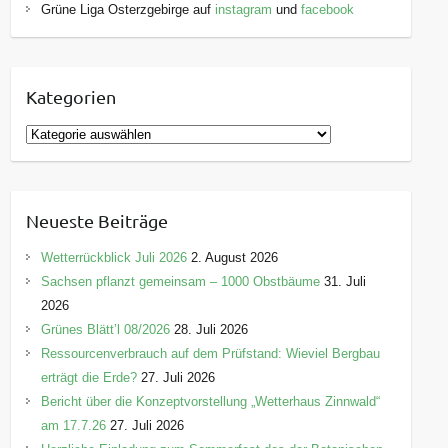
Grüne Liga Osterzgebirge auf
instagram
und
facebook
Kategorien
K
a
t
e
Neueste Beiträge
g
o
Wetterrückblick Juli 2026
2. August 2026
r
Sachsen pflanzt gemeinsam – 1000 Obstbäume
31. Juli
i
2026
e
Grünes Blätt’l 08/2026
28. Juli 2026
n
Ressourcenverbrauch auf dem Prüfstand: Wieviel Bergbau
erträgt die Erde?
27. Juli 2026
Bericht über die Konzeptvorstellung „Wetterhaus Zinnwald“
am 17.7.26
27. Juli 2026