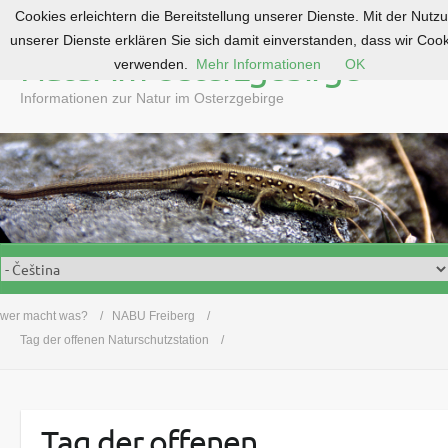
Cookies erleichtern die Bereitstellung unserer Dienste. Mit der Nutz
S
unserer Dienste erklären Sie sich damit einverstanden, dass wir Coo
k
Natur im Osterzgebirge
verwenden.
Mehr Informationen
OK
i
p
Informationen zur Natur im Osterzgebirge
t
o
c
o
n
t
e
n
t
wer macht was?
NABU Freiberg
Tag der offenen Naturschutzstation
Tag der offenen