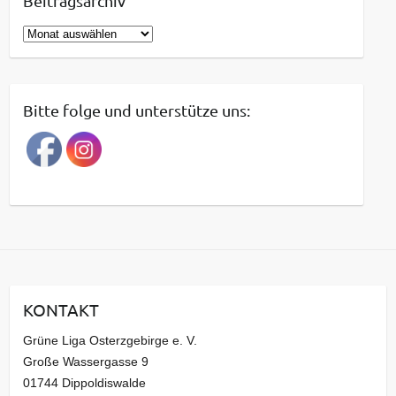
Beitragsarchiv
B
e
i
t
Bitte folge und unterstütze uns:
r
a
g
s
a
r
c
h
i
KONTAKT
v
Grüne Liga Osterzgebirge e. V.
Große Wassergasse 9
01744 Dippoldiswalde