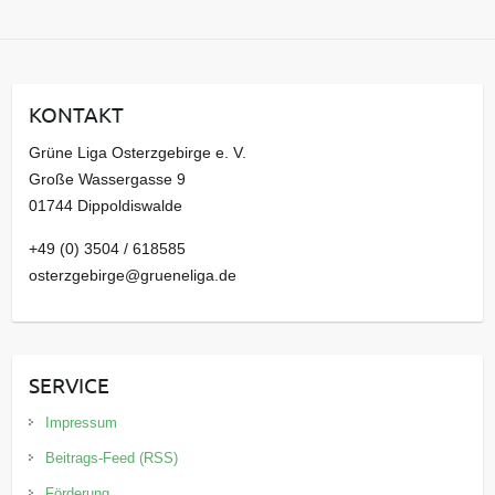
r
c
h
i
KONTAKT
v
Grüne Liga Osterzgebirge e. V.
Große Wassergasse 9
01744 Dippoldiswalde
+49 (0) 3504 / 618585
osterzgebirge@grueneliga.de
SERVICE
Impressum
Beitrags-Feed (RSS)
Förderung