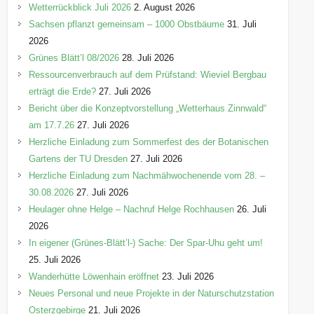
o
Wetterrückblick Juli 2026
2. August 2026
r
Sachsen pflanzt gemeinsam – 1000 Obstbäume
31. Juli
i
2026
e
Grünes Blätt’l 08/2026
28. Juli 2026
n
Ressourcenverbrauch auf dem Prüfstand: Wieviel Bergbau
erträgt die Erde?
27. Juli 2026
Bericht über die Konzeptvorstellung „Wetterhaus Zinnwald“
am 17.7.26
27. Juli 2026
Herzliche Einladung zum Sommerfest des der Botanischen
Gartens der TU Dresden
27. Juli 2026
Herzliche Einladung zum Nachmähwochenende vom 28. –
30.08.2026
27. Juli 2026
Heulager ohne Helge – Nachruf Helge Rochhausen
26. Juli
2026
In eigener (Grünes-Blätt’l-) Sache: Der Spar-Uhu geht um!
25. Juli 2026
Wanderhütte Löwenhain eröffnet
23. Juli 2026
Neues Personal und neue Projekte in der Naturschutzstation
Osterzgebirge
21. Juli 2026