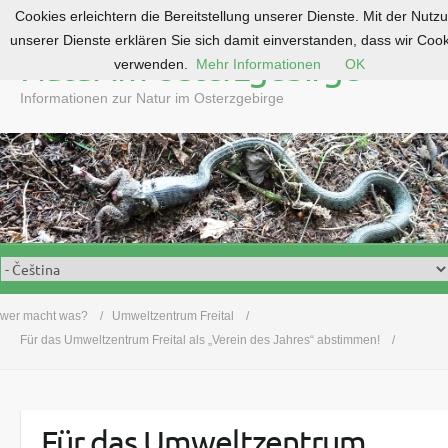
Cookies erleichtern die Bereitstellung unserer Dienste. Mit der Nutz
S
unserer Dienste erklären Sie sich damit einverstanden, dass wir Coo
k
Natur im Osterzgebirge
verwenden.
Mehr Informationen
OK
i
p
Informationen zur Natur im Osterzgebirge
t
o
c
o
n
t
e
n
t
wer macht was?
Umweltzentrum Freital
Für das Umweltzentrum Freital als „Verein des Jahres“ abstimmen!
Für das Umweltzentrum