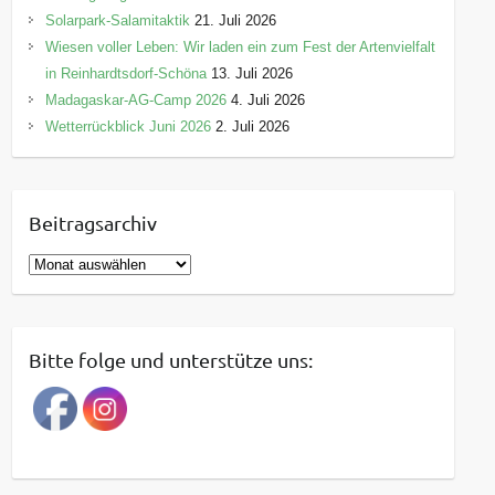
Solarpark-Salamitaktik
21. Juli 2026
Wiesen voller Leben: Wir laden ein zum Fest der Artenvielfalt
in Reinhardtsdorf-Schöna
13. Juli 2026
Madagaskar-AG-Camp 2026
4. Juli 2026
Wetterrückblick Juni 2026
2. Juli 2026
Beitragsarchiv
B
e
i
t
Bitte folge und unterstütze uns:
r
a
g
s
a