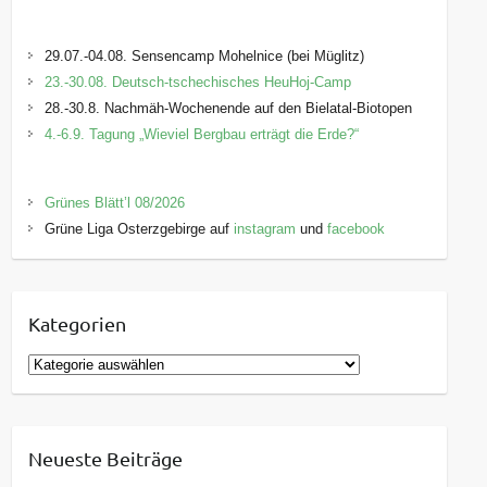
29.07.-04.08. Sensencamp Mohelnice (bei Müglitz)
23.-30.08. Deutsch-tschechisches HeuHoj-Camp
28.-30.8. Nachmäh-Wochenende auf den Bielatal-Biotopen
4.-6.9. Tagung „Wieviel Bergbau erträgt die Erde?“
Grünes Blätt’l 08/2026
Grüne Liga Osterzgebirge auf
instagram
und
facebook
Kategorien
K
a
t
e
Neueste Beiträge
g