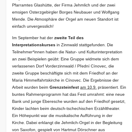
Pfarramtes Glashütte, der Firma Jehmlich und der zwei
emsigen Osterzgebirgler Borges Neubauer und Wolfgang
Mende. Die Atmosphäre der Orgel am neuen Standort ist
einfach unvergesslich!
Im September hat der
zweite Teil des
Interpretationskurses
in Zinn­wald stattgefunden. Die
Teilnehmer*innen haben die Natur- und Kultur­interpretation
an zwei Beispielen geübt: Eine Gruppe widmete sich dem
verlassenen Dorf Vorderzinnwald / Přední Cínovec, die
zweite Grup­pe beschäftigte sich mit dem Friedhof an der
Maria Himmelfahrtskirche in Cínovec. Die Ergebnisse der
Arbeit wurden beim
Grenzsteinfest
am 10.9.
präsentiert. Ein
buntes Rahmenpro­gramm hat das Fest umrahmt: eine neue
Bank und junge Eber­esche wurden auf den Friedhof gesetzt,
Kinder lachten beim deutsch-tschechischen Erzähltheater.
Ein Höhe­punkt war die musikalische Aufführung in der
Kirche. Dabei erklangt die Jehmlich-Orgel in der Begleitung
von Saxofon, gespielt von Hartmut Dörschner aus