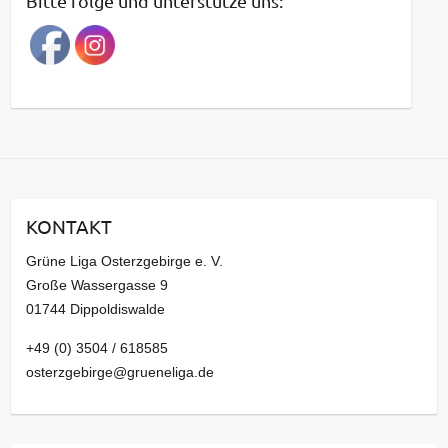
Bitte folge und unterstütze uns:
r
a
g
s
a
r
c
h
i
KONTAKT
v
Grüne Liga Osterzgebirge e. V.
Große Wassergasse 9
01744 Dippoldiswalde
+49 (0) 3504 / 618585
osterzgebirge@grueneliga.de