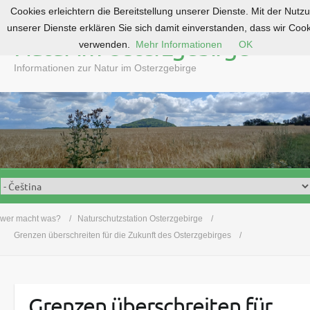
Cookies erleichtern die Bereitstellung unserer Dienste. Mit der Nutz
S
unserer Dienste erklären Sie sich damit einverstanden, dass wir Coo
k
Natur im Osterzgebirge
verwenden.
Mehr Informationen
OK
i
p
Informationen zur Natur im Osterzgebirge
t
o
c
o
n
t
e
n
t
wer macht was?
Naturschutzstation Osterzgebirge
Grenzen überschreiten für die Zukunft des Osterzgebirges
Grenzen überschreiten für