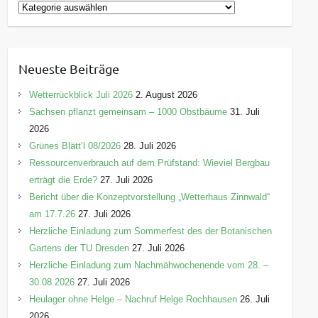
K
a
t
e
Neueste Beiträge
g
o
Wetterrückblick Juli 2026
2. August 2026
r
Sachsen pflanzt gemeinsam – 1000 Obstbäume
31. Juli
i
2026
e
Grünes Blätt’l 08/2026
28. Juli 2026
n
Ressourcenverbrauch auf dem Prüfstand: Wieviel Bergbau
erträgt die Erde?
27. Juli 2026
Bericht über die Konzeptvorstellung „Wetterhaus Zinnwald“
am 17.7.26
27. Juli 2026
Herzliche Einladung zum Sommerfest des der Botanischen
Gartens der TU Dresden
27. Juli 2026
Herzliche Einladung zum Nachmähwochenende vom 28. –
30.08.2026
27. Juli 2026
Heulager ohne Helge – Nachruf Helge Rochhausen
26. Juli
2026