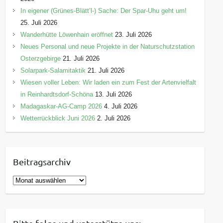
In eigener (Grünes-Blätt’l-) Sache: Der Spar-Uhu geht um!
25. Juli 2026
Wanderhütte Löwenhain eröffnet
23. Juli 2026
Neues Personal und neue Projekte in der Naturschutzstation
Osterzgebirge
21. Juli 2026
Solarpark-Salamitaktik
21. Juli 2026
Wiesen voller Leben: Wir laden ein zum Fest der Artenvielfalt
in Reinhardtsdorf-Schöna
13. Juli 2026
Madagaskar-AG-Camp 2026
4. Juli 2026
Wetterrückblick Juni 2026
2. Juli 2026
Beitragsarchiv
B
e
i
t