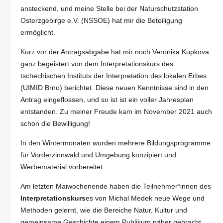
ansteckend, und meine Stelle bei der Naturschutzstation
Osterzgebir­ge e.V. (NSSOE) hat mir die Beteiligung
ermöglicht.
Kurz vor der Antragsabgabe hat mir noch Veronika Kupkova
ganz begei­stert von dem Interpretationskurs des
tschechischen Instituts der Interpretation des lokalen Erbes
(UIMID Brno) berichtet. Diese neuen Kenntnisse sind in den
Antrag eingeflossen, und so ist ist ein voller Jahresplan
entstanden. Zu meiner Freude kam im November 2021 auch
schon die Bewilligung!
In den Wintermonaten wurden mehrere Bildungsprogramme
für Vor­der­zinnwald und Umgebung konzipiert und
Werbematerial vorbereitet.
Am letzten Maiwochenende haben die Teilnehmer*innen des
Interpre­tationskurs
es von Michal Medek neue Wege und
Methoden gelernt, wie die Bereiche Natur, Kultur und
gemeinsame Geschichte einem Pub­likum näher gebracht