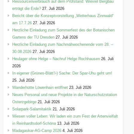
n
Ressourcenverbrauch auf dem Prüfstand: Wieviel Bergbau
erträgt die Erde?
27. Juli 2026
Bericht über die Konzeptvorstellung „Wetterhaus Zinnwald“
am 17.7.26
27. Juli 2026
Herzliche Einladung zum Sommerfest des der Botanischen
Gartens der TU Dresden
27. Juli 2026
Herzliche Einladung zum Nachmähwochenende vom 28. –
30.08.2026
27. Juli 2026
Heulager ohne Helge – Nachruf Helge Rochhausen
26. Juli
2026
In eigener (Grünes-Blätt’l-) Sache: Der Spar-Uhu geht um!
25. Juli 2026
Wanderhütte Löwenhain eröffnet
23. Juli 2026
Neues Personal und neue Projekte in der Naturschutzstation
Osterzgebirge
21. Juli 2026
Solarpark-Salamitaktik
21. Juli 2026
Wiesen voller Leben: Wir laden ein zum Fest der Artenvielfalt
in Reinhardtsdorf-Schöna
13. Juli 2026
Madagaskar-AG-Camp 2026
4. Juli 2026