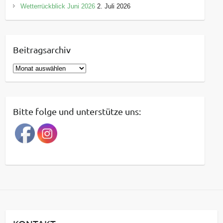
Wetterrückblick Juni 2026
2. Juli 2026
Beitragsarchiv
B
e
i
t
Bitte folge und unterstütze uns:
r
a
g
s
a
r
c
h
i