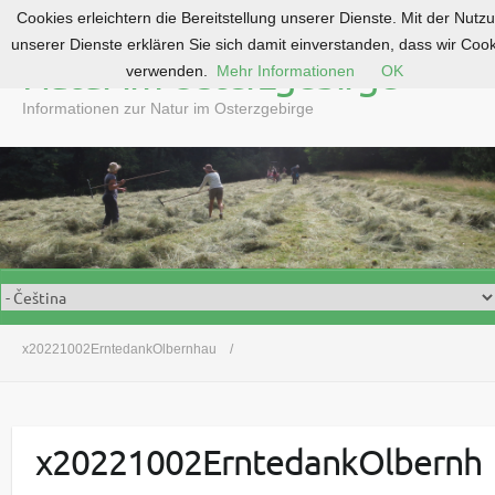
Cookies erleichtern die Bereitstellung unserer Dienste. Mit der Nutz
S
unserer Dienste erklären Sie sich damit einverstanden, dass wir Coo
k
Natur im Osterzgebirge
verwenden.
Mehr Informationen
OK
i
p
Informationen zur Natur im Osterzgebirge
t
o
c
o
n
t
e
n
t
x20221002ErntedankOlbernhau
x20221002ErntedankOlbernh