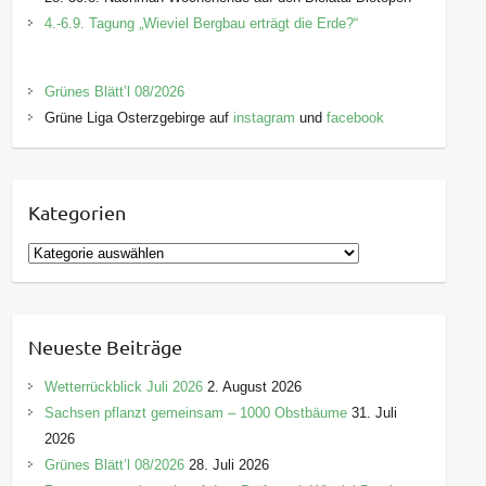
4.-6.9. Tagung „Wieviel Bergbau erträgt die Erde?“
Grünes Blätt’l 08/2026
Grüne Liga Osterzgebirge auf
instagram
und
facebook
Kategorien
K
a
t
e
Neueste Beiträge
g
o
Wetterrückblick Juli 2026
2. August 2026
r
Sachsen pflanzt gemeinsam – 1000 Obstbäume
31. Juli
i
2026
e
Grünes Blätt’l 08/2026
28. Juli 2026