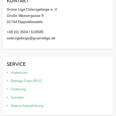
KONTAKT
v
Grüne Liga Osterzgebirge e. V.
Große Wassergasse 9
01744 Dippoldiswalde
+49 (0) 3504 / 618585
osterzgebirge@grueneliga.de
SERVICE
Impressum
Beitrags-Feed (RSS)
Förderung
Spenden
Datenschutzerklärung