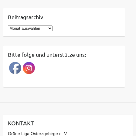
Beitragsarchiv
B
e
i
t
Bitte folge und unterstütze uns:
r
a
g
s
a
r
c
h
i
KONTAKT
v
Grüne Liga Osterzgebirge e. V.