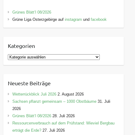
Grünes Blätt’l 08/2026
Grüne Liga Osterzgebirge auf
instagram
und
facebook
Kategorien
K
a
t
e
Neueste Beiträge
g
o
Wetterrückblick Juli 2026
2. August 2026
r
Sachsen pflanzt gemeinsam – 1000 Obstbäume
31. Juli
i
2026
e
Grünes Blätt’l 08/2026
28. Juli 2026
n
Ressourcenverbrauch auf dem Prüfstand: Wieviel Bergbau
erträgt die Erde?
27. Juli 2026