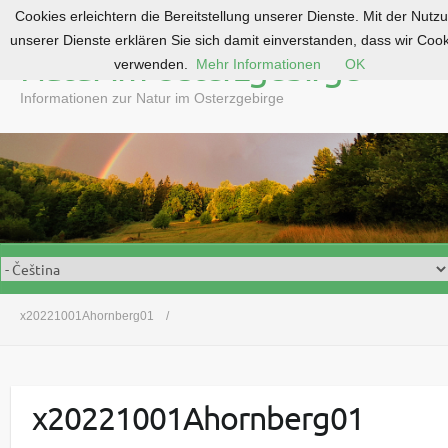
Cookies erleichtern die Bereitstellung unserer Dienste. Mit der Nutz
S
unserer Dienste erklären Sie sich damit einverstanden, dass wir Coo
k
Natur im Osterzgebirge
verwenden.
Mehr Informationen
OK
i
p
Informationen zur Natur im Osterzgebirge
t
o
c
o
n
t
e
n
t
x20221001Ahornberg01
x20221001Ahornberg01