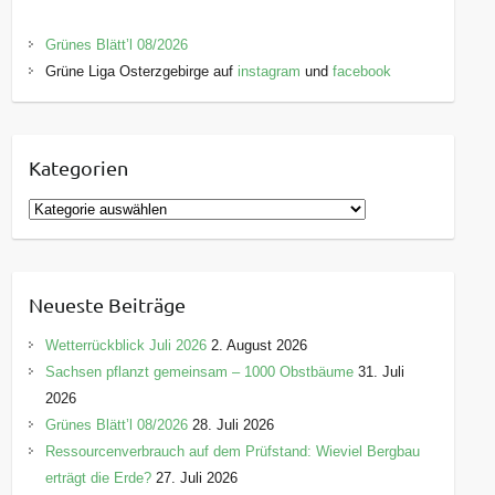
Grünes Blätt’l 08/2026
Grüne Liga Osterzgebirge auf
instagram
und
facebook
Kategorien
K
a
t
e
Neueste Beiträge
g
o
Wetterrückblick Juli 2026
2. August 2026
r
Sachsen pflanzt gemeinsam – 1000 Obstbäume
31. Juli
i
2026
e
Grünes Blätt’l 08/2026
28. Juli 2026
n
Ressourcenverbrauch auf dem Prüfstand: Wieviel Bergbau
erträgt die Erde?
27. Juli 2026