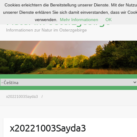
Cookies erleichtern die Bereitstellung unserer Dienste. Mit der Nutz
S
unserer Dienste erklären Sie sich damit einverstanden, dass wir Coo
k
Natur im Osterzgebirge
verwenden.
Mehr Informationen
OK
i
p
Informationen zur Natur im Osterzgebirge
t
o
c
o
n
t
e
n
t
x20221003Sayda3
x20221003Sayda3