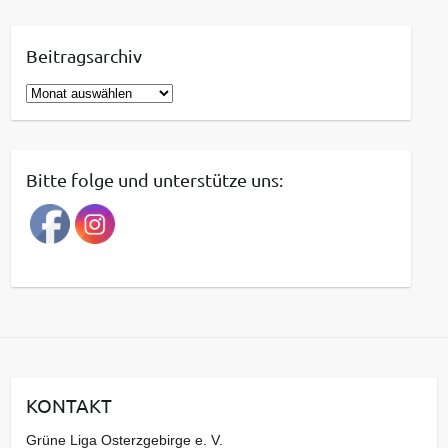
Beitragsarchiv
B
e
i
t
Bitte folge und unterstütze uns:
r
a
g
s
a
r
c
h
i
KONTAKT
v
Grüne Liga Osterzgebirge e. V.