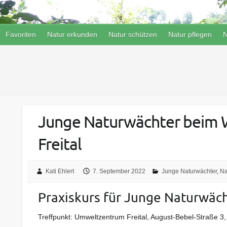
Favoriten
Natur erkunden
Natur schützen
Natur pflegen
N
Junge Naturwächter beim W
Freital
Kati Ehlert
7. September 2022
Junge Naturwächter
,
Na
Praxiskurs für Junge Naturwäch
Treffpunkt: Umweltzentrum Freital, August-Bebel-Straße 3,