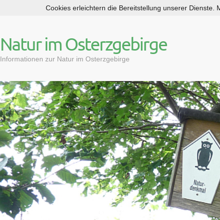
Cookies erleichtern die Bereitstellung unserer Dienste.
S
k
i
Natur im Osterzgebirge
p
t
Informationen zur Natur im Osterzgebirge
o
c
o
n
t
e
n
t