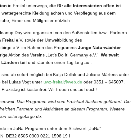
ion
in Freital unterwegs,
die für alle Interessierten offen ist
–
f wettergerechte Kleidung achten und Verpflegung aus dem
he, Eimer und Müllgreifer nützlich.
leanup Day wird organisiert von den Außenstellen bzw. Partnern
Freital e.V. sowie der Umweltbildung des
gebirge e.V. im Rahmen des Programms
Junge Naturwächter
hrige Aktion des Vereins „Let’s Do It! Germany e.V.“.
Weltweit
Ländern teil
und räumten einen Tag lang auf.
tal sind ab sofort möglich bei Katja Dollak und Juliane Märtens unter
 bei Lukas Vogt unter
uwz-freital@web.de
oder 0351 – 645007.
raxistag ist kostenfrei. Wir freuen uns auf euch!
hsenweit. Das Programm wird vom Freistaat Sachsen gefördert. Die
ahlreichen Partnern und Aktivitäten an diesem Programm. Weitere
tion-osterzgebirge.de.
pende im JuNa-Programm unter dem Stichwort „JuNa“.
BAN: DE32 8505 0300 0221 1598 19 I