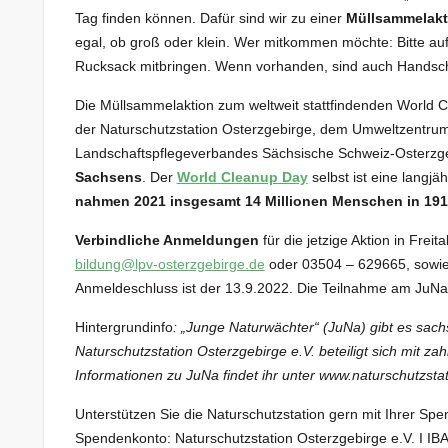
Tag finden können. Dafür sind wir zu einer
Müllsammelakt
egal, ob groß oder klein. Wer mitkommen möchte: Bitte au
Rucksack mitbringen. Wenn vorhanden, sind auch Handschu
Die Müllsammelaktion zum weltweit stattfindenden World C
der Naturschutzstation Osterzgebirge, dem Umweltzentrum 
Landschaftspflegeverbandes Sächsische Schweiz-Osterz
Sachsens
. Der
World Cleanup Day
selbst ist eine langjä
nahmen 2021 insgesamt 14 Millionen Menschen in 191 
Verbindliche Anmeldungen
für die jetzige Aktion in Frei
bildung@lpv-osterzgebirge.de
oder 03504 – 629665, sowie
Anmeldeschluss ist der 13.9.2022. Die Teilnahme am JuNa-P
Hintergrundinfo
: „Junge Naturwächter“ (JuNa) gibt es sac
Naturschutzstation Osterzgebirge e.V. beteiligt sich mit z
Informationen zu JuNa findet ihr unter www.naturschutzsta
Unterstützen Sie die Naturschutzstation gern mit Ihrer S
Spendenkonto: Naturschutzstation Osterzgebirge e.V. I I