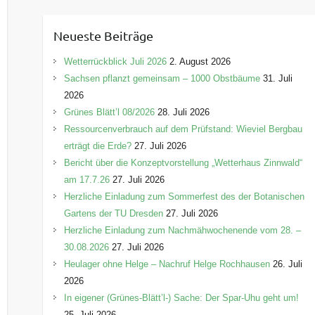
t
e
Neueste Beiträge
g
o
Wetterrückblick Juli 2026
2. August 2026
r
Sachsen pflanzt gemeinsam – 1000 Obstbäume
31. Juli
i
2026
e
Grünes Blätt’l 08/2026
28. Juli 2026
n
Ressourcenverbrauch auf dem Prüfstand: Wieviel Bergbau
erträgt die Erde?
27. Juli 2026
Bericht über die Konzeptvorstellung „Wetterhaus Zinnwald“
am 17.7.26
27. Juli 2026
Herzliche Einladung zum Sommerfest des der Botanischen
Gartens der TU Dresden
27. Juli 2026
Herzliche Einladung zum Nachmähwochenende vom 28. –
30.08.2026
27. Juli 2026
Heulager ohne Helge – Nachruf Helge Rochhausen
26. Juli
2026
In eigener (Grünes-Blätt’l-) Sache: Der Spar-Uhu geht um!
25. Juli 2026