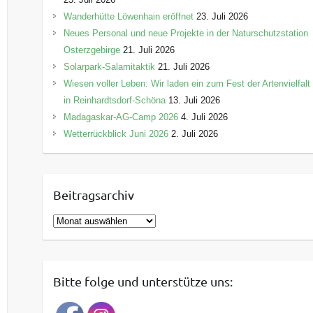
Wanderhütte Löwenhain eröffnet
23. Juli 2026
Neues Personal und neue Projekte in der Naturschutzstation
Osterzgebirge
21. Juli 2026
Solarpark-Salamitaktik
21. Juli 2026
Wiesen voller Leben: Wir laden ein zum Fest der Artenvielfalt
in Reinhardtsdorf-Schöna
13. Juli 2026
Madagaskar-AG-Camp 2026
4. Juli 2026
Wetterrückblick Juni 2026
2. Juli 2026
Beitragsarchiv
B
e
i
t
Bitte folge und unterstütze uns:
r
a