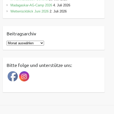
Madagaskar-AG-Camp 2026
4. Juli 2026
Wetterrückblick Juni 2026
2. Juli 2026
Beitragsarchiv
B
e
i
t
Bitte folge und unterstütze uns:
r
a
g
s
a
r
c
h