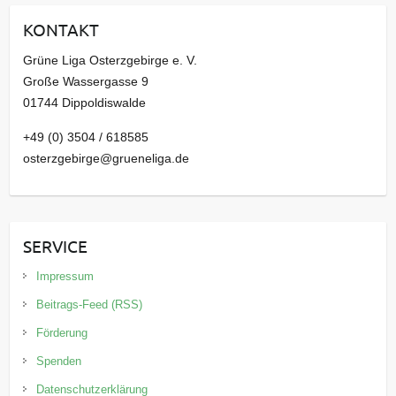
i
KONTAKT
v
Grüne Liga Osterzgebirge e. V.
Große Wassergasse 9
01744 Dippoldiswalde
+49 (0) 3504 / 618585
osterzgebirge@grueneliga.de
SERVICE
Impressum
Beitrags-Feed (RSS)
Förderung
Spenden
Datenschutzerklärung