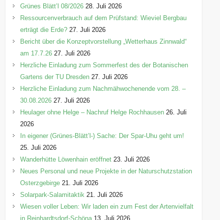
e
Grünes Blätt’l 08/2026
28. Juli 2026
n
Ressourcenverbrauch auf dem Prüfstand: Wieviel Bergbau
erträgt die Erde?
27. Juli 2026
Bericht über die Konzeptvorstellung „Wetterhaus Zinnwald“
am 17.7.26
27. Juli 2026
Herzliche Einladung zum Sommerfest des der Botanischen
Gartens der TU Dresden
27. Juli 2026
Herzliche Einladung zum Nachmähwochenende vom 28. –
30.08.2026
27. Juli 2026
Heulager ohne Helge – Nachruf Helge Rochhausen
26. Juli
2026
In eigener (Grünes-Blätt’l-) Sache: Der Spar-Uhu geht um!
25. Juli 2026
Wanderhütte Löwenhain eröffnet
23. Juli 2026
Neues Personal und neue Projekte in der Naturschutzstation
Osterzgebirge
21. Juli 2026
Solarpark-Salamitaktik
21. Juli 2026
Wiesen voller Leben: Wir laden ein zum Fest der Artenvielfalt
in Reinhardtsdorf-Schöna
13. Juli 2026