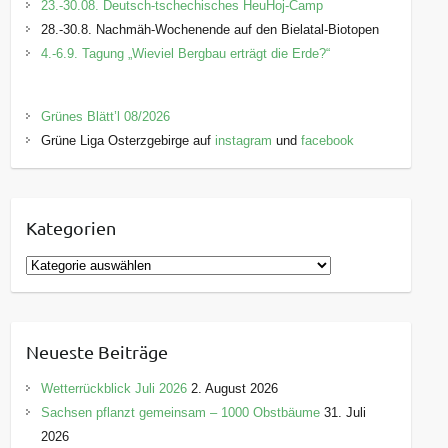
23.-30.08. Deutsch-tschechisches HeuHoj-Camp
28.-30.8. Nachmäh-Wochenende auf den Bielatal-Biotopen
4.-6.9. Tagung „Wieviel Bergbau erträgt die Erde?“
Grünes Blätt’l 08/2026
Grüne Liga Osterzgebirge auf
instagram
und
facebook
Kategorien
K
a
t
e
Neueste Beiträge
g
o
Wetterrückblick Juli 2026
2. August 2026
r
Sachsen pflanzt gemeinsam – 1000 Obstbäume
31. Juli
i
2026