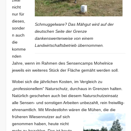
nicht
nur für
dieses,
Schmuggelware? Das Mähgut wird auf der
sonder
deutschen Seite der Grenze
n auch
dankenswerterweise von einem
die
Landwirtschaftsbetrieb übernommen.
komme
nden
Jahre, wenn im Rahmen des Sensencamps Mohelnice
jeweils ein weiteres Stück der Fläche gemäht werden soll.
Wobei sich die jährlichen Kosten, im Vergleich zu
„professionellem“ Naturschutz, durchaus in Grenzen halten.
Natürlich geschehen auch bei diesem Naturschutzeinsatz
alle Sensen- und sonstigen Arbeiten unbezahlt, rein freiwillig-
ehrenamtlich. Mit Mindestlohn wären die Mühen, die die
früheren Wiesennutzer auf
sich
genommen haben, heute nicht
mehr zu bezahlen. Das ist heute