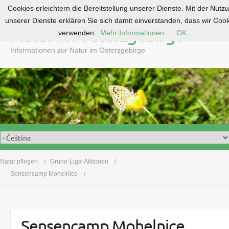
Cookies erleichtern die Bereitstellung unserer Dienste. Mit der Nutz
S
unserer Dienste erklären Sie sich damit einverstanden, dass wir Coo
k
Natur im Osterzgebirge
verwenden.
Mehr Informationen
OK
i
p
Informationen zur Natur im Osterzgebirge
t
o
c
o
n
t
e
n
t
Natur pflegen
Grüne-Liga-Aktionen
Sensencamp Mohelnice
Sensencamp Mohelnice