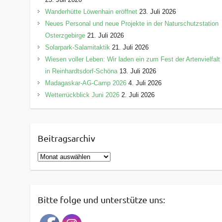
Wanderhütte Löwenhain eröffnet
23. Juli 2026
Neues Personal und neue Projekte in der Naturschutzstation
Osterzgebirge
21. Juli 2026
Solarpark-Salamitaktik
21. Juli 2026
Wiesen voller Leben: Wir laden ein zum Fest der Artenvielfalt
in Reinhardtsdorf-Schöna
13. Juli 2026
Madagaskar-AG-Camp 2026
4. Juli 2026
Wetterrückblick Juni 2026
2. Juli 2026
Beitragsarchiv
B
e
i
t
Bitte folge und unterstütze uns:
r
a