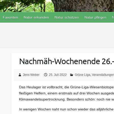
Favoriten
Natur erkunden
Natur schützen
Natur pflegen
N
Nachmäh-Wochenende 26.-
Jens Weber
25. Juli 2022
Grüne Liga
,
Veranstaltunge
Das Heulager ist vollbracht, die Grüne-Liga-Wiesenbiotope
fleißigen Helfern, einem erstmals auf drei Wochen ausged
Klimawandelsupertrocknung. Besonders schön: noch nie w
In wenigen Wochen naht nun schon wieder das alljährlic