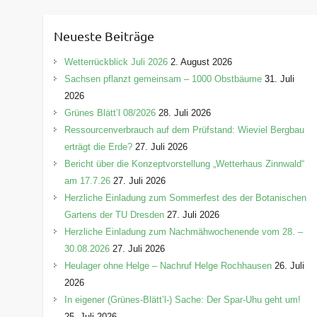
t
e
Neueste Beiträge
g
o
Wetterrückblick Juli 2026
2. August 2026
r
Sachsen pflanzt gemeinsam – 1000 Obstbäume
31. Juli
i
2026
e
Grünes Blätt’l 08/2026
28. Juli 2026
n
Ressourcenverbrauch auf dem Prüfstand: Wieviel Bergbau
erträgt die Erde?
27. Juli 2026
Bericht über die Konzeptvorstellung „Wetterhaus Zinnwald“
am 17.7.26
27. Juli 2026
Herzliche Einladung zum Sommerfest des der Botanischen
Gartens der TU Dresden
27. Juli 2026
Herzliche Einladung zum Nachmähwochenende vom 28. –
30.08.2026
27. Juli 2026
Heulager ohne Helge – Nachruf Helge Rochhausen
26. Juli
2026
In eigener (Grünes-Blätt’l-) Sache: Der Spar-Uhu geht um!
25. Juli 2026