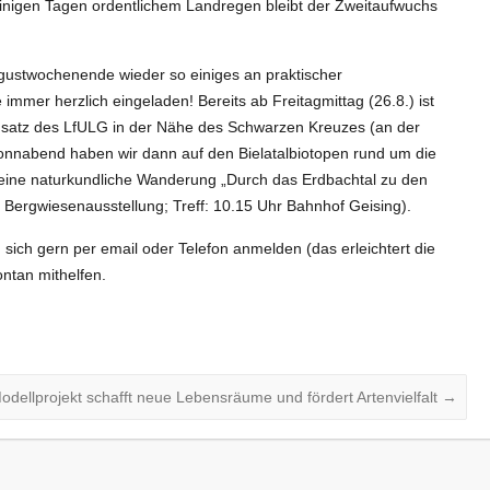
einigen Tagen ordentlichem Landregen bleibt der Zweitaufwuchs
Augustwochenende wieder so einiges an praktischer
 immer herzlich eingeladen! Bereits ab Freitagmittag (26.8.) ist
insatz des LfULG in der Nähe des Schwarzen Kreuzes (an der
nnabend haben wir dann auf den Bielatalbiotopen rund um die
s eine naturkundliche Wanderung „Durch das Erdbachtal zu den
Bergwiesenausstellung; Treff: 10.15 Uhr Bahnhof Geising).
h gern per email oder Telefon anmelden (das erleichtert die
ontan mithelfen.
odellprojekt schafft neue Lebensräume und fördert Artenvielfalt
→