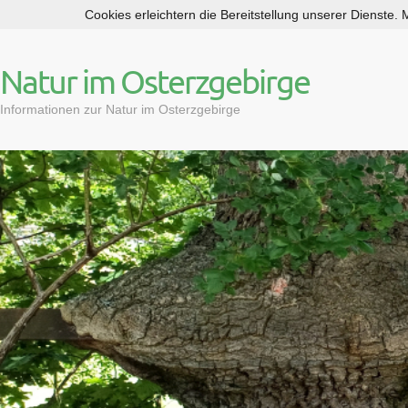
Cookies erleichtern die Bereitstellung unserer Dienste.
S
k
i
Natur im Osterzgebirge
p
t
Informationen zur Natur im Osterzgebirge
o
c
o
n
t
e
n
t