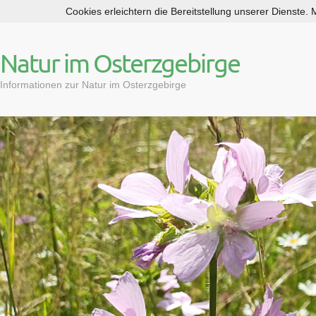
Cookies erleichtern die Bereitstellung unserer Dienste.
S
k
i
Natur im Osterzgebirge
p
t
Informationen zur Natur im Osterzgebirge
o
c
o
n
t
e
n
t