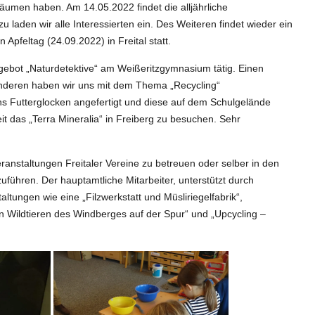
umen haben. Am 14.05.2022 findet die alljährliche
 laden wir alle Interessierten ein. Des Weiteren findet wieder ein
 Apfeltag (24.09.2022) in Freital statt.
gebot „Naturdetektive“ am Weißeritzgymnasium tätig. Einen
anderen haben wir uns mit dem Thema „Recycling“
s Futterglocken angefertigt und diese auf dem Schulgelände
it das „Terra Mineralia“ in Freiberg zu besuchen. Sehr
eranstaltungen Freitaler Vereine zu betreuen oder selber in den
ühren. Der hauptamtliche Mitarbeiter, unterstützt durch
tungen wie eine „Filzwerkstatt und Müsliriegelfabrik“,
en Wildtieren des Windberges auf der Spur“ und „Upcycling –