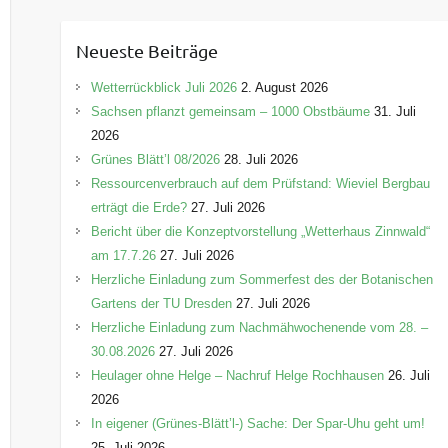
t
e
Neueste Beiträge
g
o
Wetterrückblick Juli 2026
2. August 2026
r
Sachsen pflanzt gemeinsam – 1000 Obstbäume
31. Juli
i
2026
e
Grünes Blätt’l 08/2026
28. Juli 2026
n
Ressourcenverbrauch auf dem Prüfstand: Wieviel Bergbau
erträgt die Erde?
27. Juli 2026
Bericht über die Konzeptvorstellung „Wetterhaus Zinnwald“
am 17.7.26
27. Juli 2026
Herzliche Einladung zum Sommerfest des der Botanischen
Gartens der TU Dresden
27. Juli 2026
Herzliche Einladung zum Nachmähwochenende vom 28. –
30.08.2026
27. Juli 2026
Heulager ohne Helge – Nachruf Helge Rochhausen
26. Juli
2026
In eigener (Grünes-Blätt’l-) Sache: Der Spar-Uhu geht um!
25. Juli 2026