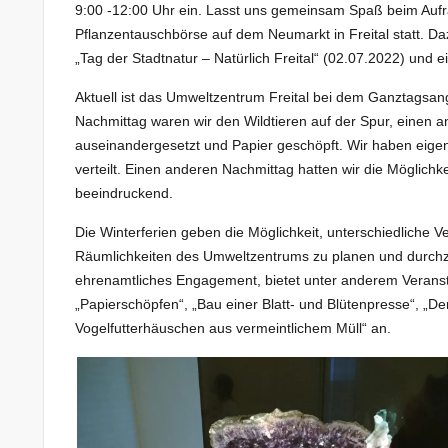
9:00 -12:00 Uhr ein. Lasst uns gemeinsam Spaß beim Aufrä
Pflanzentauschbörse auf dem Neumarkt in Freital statt. Dazu
„Tag der Stadtnatur – Natürlich Freital“ (02.07.2022) und ein
Aktuell ist das Umweltzentrum Freital bei dem Ganztagsan
Nachmittag waren wir den Wildtieren auf der Spur, einen 
auseinandergesetzt und Papier geschöpft. Wir haben eigen
verteilt. Einen anderen Nachmittag hatten wir die Möglichke
beeindruckend.
Die Winterferien geben die Möglichkeit, unterschiedliche V
Räumlichkeiten des Umweltzentrums zu planen und durchzuf
ehrenamtliches Engagement, bietet unter anderem Veranstal
„Papierschöpfen“, „Bau einer Blatt- und Blütenpresse“, „D
Vogelfutterhäuschen aus vermeintlichem Müll“ an.