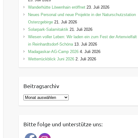
Wanderhütte Löwenhain eröffnet
23. Juli 2026
Neues Personal und neue Projekte in der Naturschutzstation
Osterzgebirge
21. Juli 2026
Solarpark-Salamitaktik
21. Juli 2026
Wiesen voller Leben: Wir laden ein zum Fest der Artenvielfalt
in Reinhardtsdorf-Schöna
13. Juli 2026
Madagaskar-AG-Camp 2026
4. Juli 2026
Wetterrückblick Juni 2026
2. Juli 2026
Beitragsarchiv
B
e
i
t
Bitte folge und unterstütze uns:
r
a