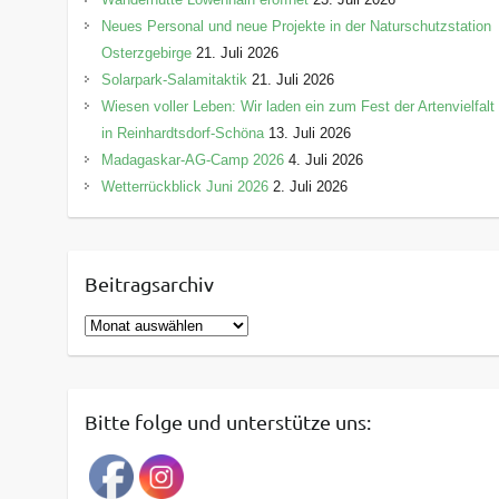
Neues Personal und neue Projekte in der Naturschutzstation
Osterzgebirge
21. Juli 2026
Solarpark-Salamitaktik
21. Juli 2026
Wiesen voller Leben: Wir laden ein zum Fest der Artenvielfalt
in Reinhardtsdorf-Schöna
13. Juli 2026
Madagaskar-AG-Camp 2026
4. Juli 2026
Wetterrückblick Juni 2026
2. Juli 2026
Beitragsarchiv
B
e
i
t
Bitte folge und unterstütze uns:
r
a
g