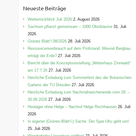
e
Neueste Beiträge
g
o
Wetterrückblick Juli 2026
2. August 2026
r
Sachsen pflanzt gemeinsam – 1000 Obstbäume
31. Juli
i
2026
e
Grünes Blätt’l 08/2026
28. Juli 2026
n
Ressourcenverbrauch auf dem Prüfstand: Wieviel Bergbau
erträgt die Erde?
27. Juli 2026
Bericht über die Konzeptvorstellung „Wetterhaus Zinnwald“
am 17.7.26
27. Juli 2026
Herzliche Einladung zum Sommerfest des der Botanischen
Gartens der TU Dresden
27. Juli 2026
Herzliche Einladung zum Nachmähwochenende vom 28. –
30.08.2026
27. Juli 2026
Heulager ohne Helge – Nachruf Helge Rochhausen
26. Juli
2026
In eigener (Grünes-Blätt’l-) Sache: Der Spar-Uhu geht um!
25. Juli 2026
Wanderhütte Löwenhain eröffnet
23. Juli 2026