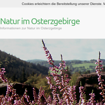
Cookies erleichtern die Bereitstellung unserer Dienste.
S
k
i
Natur im Osterzgebirge
p
t
Informationen zur Natur im Osterzgebirge
o
c
o
n
t
e
n
t