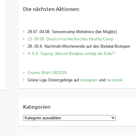
Die nächsten Aktionen:
29.07.-04.08. Sensencamp Mohelnice (bei Müglitz)
23.-30.08. Deutsch-tschechisches HeuHoj-Camp
28.-30.8. Nachmäh-Wochenende auf den Bielatal-Biotopen
4.-6.9. Tagung „Wieviel Bergbau erträgt die Erde?“
Grünes Blätt’l 08/2026
Grüne Liga Osterzgebirge auf
instagram
und
facebook
Kategorien
K
a
t