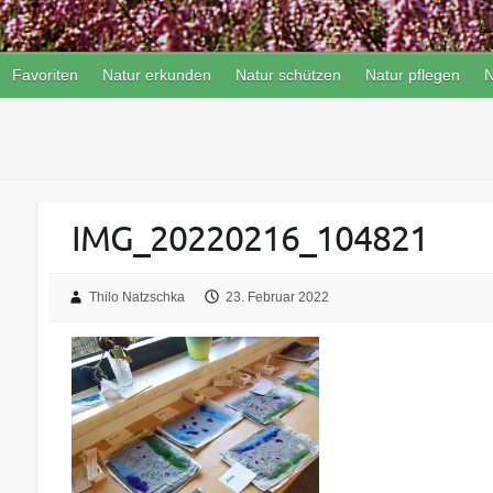
Favoriten
Natur erkunden
Natur schützen
Natur pflegen
N
IMG_20220216_104821
Thilo Natzschka
23. Februar 2022