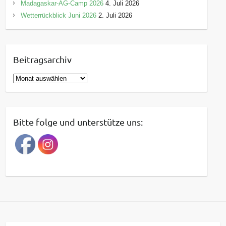
Madagaskar-AG-Camp 2026
4. Juli 2026
Wetterrückblick Juni 2026
2. Juli 2026
Beitragsarchiv
B
e
i
t
Bitte folge und unterstütze uns:
r
a
g
s
a
r
c
h
i