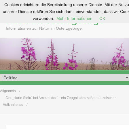
Cookies erleichtern die Bereitstellung unserer Dienste. Mit der Nutz
S
unserer Dienste erklären Sie sich damit einverstanden, dass wir Coo
k
Natur im Osterzgebirge
verwenden.
Mehr Informationen
OK
i
p
Informationen zur Natur im Osterzgebirge
t
o
c
o
n
t
e
n
t
Allgemein
Der „Harte Stein“ bei Ammelsdorf – ein Zeugnis des spätpaläozoischen
Vulkanismus