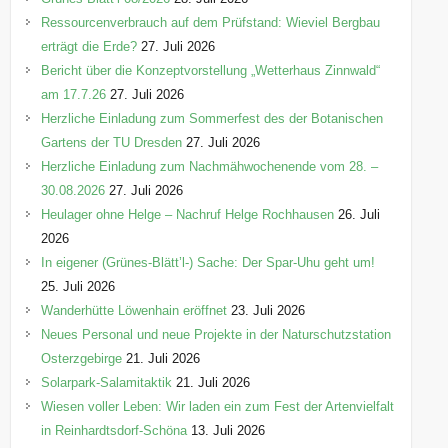
n
Ressourcenverbrauch auf dem Prüfstand: Wieviel Bergbau
erträgt die Erde?
27. Juli 2026
Bericht über die Konzeptvorstellung „Wetterhaus Zinnwald“
am 17.7.26
27. Juli 2026
Herzliche Einladung zum Sommerfest des der Botanischen
Gartens der TU Dresden
27. Juli 2026
Herzliche Einladung zum Nachmähwochenende vom 28. –
30.08.2026
27. Juli 2026
Heulager ohne Helge – Nachruf Helge Rochhausen
26. Juli
2026
In eigener (Grünes-Blätt’l-) Sache: Der Spar-Uhu geht um!
25. Juli 2026
Wanderhütte Löwenhain eröffnet
23. Juli 2026
Neues Personal und neue Projekte in der Naturschutzstation
Osterzgebirge
21. Juli 2026
Solarpark-Salamitaktik
21. Juli 2026
Wiesen voller Leben: Wir laden ein zum Fest der Artenvielfalt
in Reinhardtsdorf-Schöna
13. Juli 2026