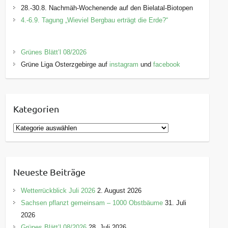
28.-30.8. Nachmäh-Wochenende auf den Bielatal-Biotopen
4.-6.9. Tagung „Wieviel Bergbau erträgt die Erde?“
Grünes Blätt’l 08/2026
Grüne Liga Osterzgebirge auf
instagram
und
facebook
Kategorien
K
a
t
e
Neueste Beiträge
g
o
Wetterrückblick Juli 2026
2. August 2026
r
Sachsen pflanzt gemeinsam – 1000 Obstbäume
31. Juli
i
2026
e
Grünes Blätt’l 08/2026
28. Juli 2026