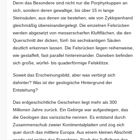
Denn das Besondere sind nicht nur die Porphyrkuppen an
sich, sondern deren gewaltige, bis über 15 m lange
Steinsäulen, aus denen sie bestehen, wie von Zyklopenhand
gleichmäßig übereinandergelegt. Die einzelnen Felsrücken
werden abgesetzt von messerscharfen Kluftflächen, die den
Querschnitt der dicken, fünf- bis sechskantigen Säulen
deutlich erkennen lassen. Die Felsrücken liegen reihenweise,
wie gestaffelt, fast parallel hintereinander. Daneben befinden
sich große, würfel- bis quaderförmige Felsklötze.
Soweit das Erscheinungsbild, aber was verbirgt sich
dahinter? Was ist der geologische Hintergrund der
Entstehung?
Das erdgeschichtliche Geschehen liegt mehr als 300
Millionen Jahre zurück. Ein Gebirge war aufgestiegen, das
die Geologen das variszische nennen. Es entstand durch
Zusammenschub zweier Kontinentalplatten und zog sich
quer durch das mittlere Europa. Aus einem kleinen Abschnitt
wurde viel später das Erzgebirge. Nach der Auffaltung des