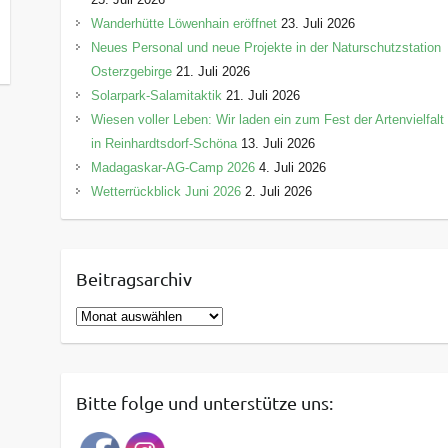
Wanderhütte Löwenhain eröffnet
23. Juli 2026
Neues Personal und neue Projekte in der Naturschutzstation
Osterzgebirge
21. Juli 2026
Solarpark-Salamitaktik
21. Juli 2026
Wiesen voller Leben: Wir laden ein zum Fest der Artenvielfalt
in Reinhardtsdorf-Schöna
13. Juli 2026
Madagaskar-AG-Camp 2026
4. Juli 2026
Wetterrückblick Juni 2026
2. Juli 2026
Beitragsarchiv
B
e
i
t
Bitte folge und unterstütze uns:
r
a