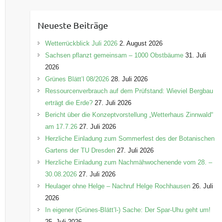
t
e
Neueste Beiträge
g
o
Wetterrückblick Juli 2026
2. August 2026
r
Sachsen pflanzt gemeinsam – 1000 Obstbäume
31. Juli
i
2026
e
Grünes Blätt’l 08/2026
28. Juli 2026
n
Ressourcenverbrauch auf dem Prüfstand: Wieviel Bergbau
erträgt die Erde?
27. Juli 2026
Bericht über die Konzeptvorstellung „Wetterhaus Zinnwald“
am 17.7.26
27. Juli 2026
Herzliche Einladung zum Sommerfest des der Botanischen
Gartens der TU Dresden
27. Juli 2026
Herzliche Einladung zum Nachmähwochenende vom 28. –
30.08.2026
27. Juli 2026
Heulager ohne Helge – Nachruf Helge Rochhausen
26. Juli
2026
In eigener (Grünes-Blätt’l-) Sache: Der Spar-Uhu geht um!
25. Juli 2026