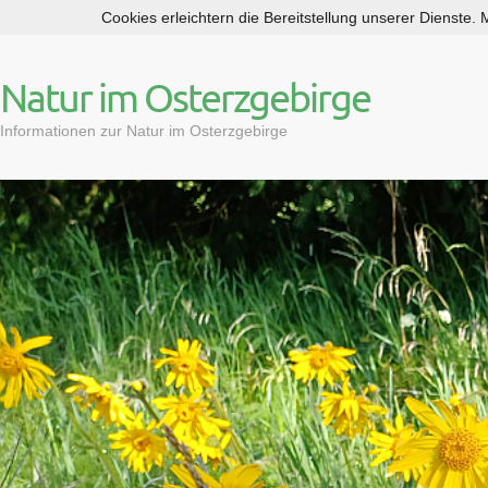
Cookies erleichtern die Bereitstellung unserer Dienste.
S
k
i
Natur im Osterzgebirge
p
t
Informationen zur Natur im Osterzgebirge
o
c
o
n
t
e
n
t