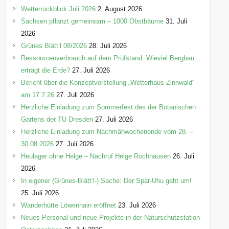
o
Wetterrückblick Juli 2026
2. August 2026
r
Sachsen pflanzt gemeinsam – 1000 Obstbäume
31. Juli
i
2026
e
Grünes Blätt’l 08/2026
28. Juli 2026
n
Ressourcenverbrauch auf dem Prüfstand: Wieviel Bergbau
erträgt die Erde?
27. Juli 2026
Bericht über die Konzeptvorstellung „Wetterhaus Zinnwald“
am 17.7.26
27. Juli 2026
Herzliche Einladung zum Sommerfest des der Botanischen
Gartens der TU Dresden
27. Juli 2026
Herzliche Einladung zum Nachmähwochenende vom 28. –
30.08.2026
27. Juli 2026
Heulager ohne Helge – Nachruf Helge Rochhausen
26. Juli
2026
In eigener (Grünes-Blätt’l-) Sache: Der Spar-Uhu geht um!
25. Juli 2026
Wanderhütte Löwenhain eröffnet
23. Juli 2026
Neues Personal und neue Projekte in der Naturschutzstation