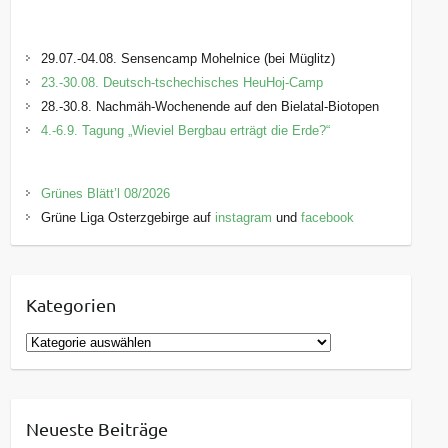
29.07.-04.08. Sensencamp Mohelnice (bei Müglitz)
23.-30.08. Deutsch-tschechisches HeuHoj-Camp
28.-30.8. Nachmäh-Wochenende auf den Bielatal-Biotopen
4.-6.9. Tagung „Wieviel Bergbau erträgt die Erde?“
Grünes Blätt’l 08/2026
Grüne Liga Osterzgebirge auf
instagram
und
facebook
Kategorien
K
a
t
e
Neueste Beiträge
g