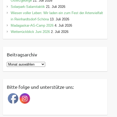
Osterzgebirge
21. Juli 2026
Solarpark-Salamitaktik
21. Juli 2026
Wiesen voller Leben: Wir laden ein zum Fest der Artenvielfalt
in Reinhardtsdorf-Schöna
13. Juli 2026
Madagaskar-AG-Camp 2026
4. Juli 2026
Wetterrückblick Juni 2026
2. Juli 2026
Beitragsarchiv
B
e
i
t
Bitte folge und unterstütze uns:
r
a
g
s
a