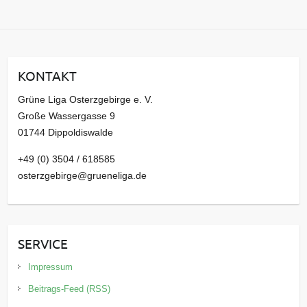
r
c
h
i
KONTAKT
v
Grüne Liga Osterzgebirge e. V.
Große Wassergasse 9
01744 Dippoldiswalde
+49 (0) 3504 / 618585
osterzgebirge@grueneliga.de
SERVICE
Impressum
Beitrags-Feed (RSS)