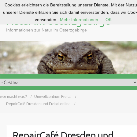
Cookies erleichtern die Bereitstellung unserer Dienste. Mit der Nutz
S
unserer Dienste erklären Sie sich damit einverstanden, dass wir Coo
k
Natur im Osterzgebirge
verwenden.
Mehr Informationen
OK
i
p
Informationen zur Natur im Osterzgebirge
t
o
c
o
n
t
e
n
t
wer macht was?
Umweltzentrum Freital
RepairCafé Dresden und Freital online
RepairCafé Dresden und