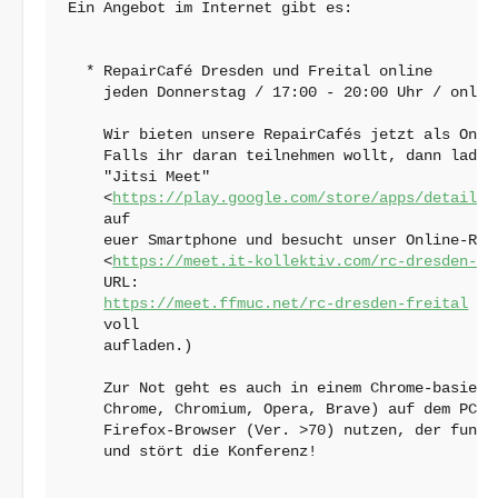
Ein Angebot im Internet gibt es:

  * RepairCafé Dresden und Freital online

    jeden Donnerstag / 17:00 - 20:00 Uhr / online
    Wir bieten unsere RepairCafés jetzt als Onlin
    Falls ihr daran teilnehmen wollt, dann ladet 
    "Jitsi Meet"

    <
https://play.google.com/store/apps/details?
    auf

    euer Smartphone und besucht unser Online-Repa
    <
https://meet.it-kollektiv.com/rc-dresden-fr
    URL:

https://meet.ffmuc.net/rc-dresden-freital
 . 
    voll

    aufladen.)

    Zur Not geht es auch in einem Chrome-basieren
    Chrome, Chromium, Opera, Brave) auf dem PC. B
    Firefox-Browser (Ver. >70) nutzen, der funkti
    und stört die Konferenz!
