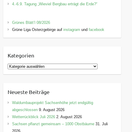
4.-6.9. Tagung „Wieviel Bergbau erträgt die Erde?“
Grünes Blätt’l 08/2026
Grüne Liga Osterzgebirge auf
instagram
und
facebook
Kategorien
K
a
t
e
Neueste Beiträge
g
o
Waldumbauprojekt Sachsenhöhe jetzt endgültig
r
abgeschlossen
9. August 2026
i
Wetterrückblick Juli 2026
2. August 2026
e
Sachsen pflanzt gemeinsam – 1000 Obstbäume
31. Juli
n
2026