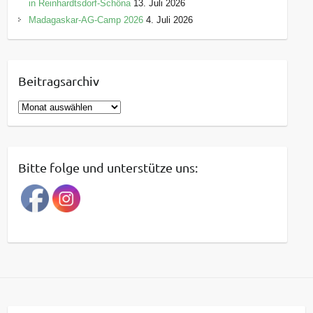
in Reinhardtsdorf-Schöna
13. Juli 2026
Madagaskar-AG-Camp 2026
4. Juli 2026
Beitragsarchiv
B
e
i
t
Bitte folge und unterstütze uns:
r
a
g
s
a
r
c
h
i