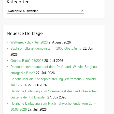
Kategorien
K
a
t
e
Neueste Beiträge
g
o
Wetterrückblick Juli 2026
2. August 2026
r
Sachsen pflanzt gemeinsam – 1000 Obstbäume
31. Juli
i
2026
e
Grünes Blätt’l 08/2026
28. Juli 2026
n
Ressourcenverbrauch auf dem Prüfstand: Wieviel Bergbau
erträgt die Erde?
27. Juli 2026
Bericht über die Konzeptvorstellung „Wetterhaus Zinnwald“
am 17.7.26
27. Juli 2026
Herzliche Einladung zum Sommerfest des der Botanischen
Gartens der TU Dresden
27. Juli 2026
Herzliche Einladung zum Nachmähwochenende vom 28. –
30.08.2026
27. Juli 2026