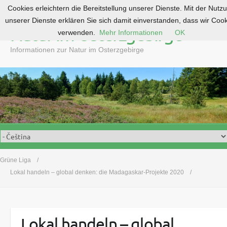
Cookies erleichtern die Bereitstellung unserer Dienste. Mit der Nutz
S
unserer Dienste erklären Sie sich damit einverstanden, dass wir Coo
k
Natur im Osterzgebirge
verwenden.
Mehr Informationen
OK
i
p
Informationen zur Natur im Osterzgebirge
t
o
c
o
n
t
e
n
t
Grüne Liga
Lokal handeln – global denken: die Madagaskar-Projekte 2020
Lokal handeln – global