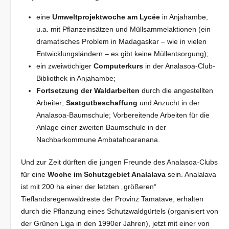
eine
Umweltprojektwoche am
Lycée
in Anjahambe,
u.a. mit Pflanzeinsätzen und Müllsammelaktionen (ein
dramatisches Problem in Madagaskar – wie in vielen
Entwicklungsländern – es gibt keine Müllentsorgung);
ein zweiwöchiger
Computerkurs
in der Analasoa-Club-
Bibliothek in Anjahambe;
Fortsetzung der Waldarbeiten
durch die angestellten
Arbeiter;
Saatgutbeschaffung
und Anzucht in der
Analasoa-Baumschule; Vorbereitende Arbeiten für die
Anlage einer zweiten Baumschule in der
Nachbarkommune Ambatahoaranana.
Und zur Zeit dürften die jungen Freunde des Analasoa-Clubs
für eine
Woche im Schutzgebiet Analalava
sein. Analalava
ist mit 200 ha einer der letzten „größeren“
Tieflandsregenwaldreste der Provinz Tamatave, erhalten
durch die Pflanzung eines Schutzwaldgürtels (organisiert von
der Grünen Liga in den 1990er Jahren), jetzt mit einer von