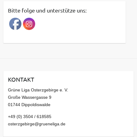
t
Bitte folge und unterstütze uns:
r
a
g
s
a
r
c
h
i
KONTAKT
v
Grüne Liga Osterzgebirge e. V.
Große Wassergasse 9
01744 Dippoldiswalde
+49 (0) 3504 / 618585
osterzgebirge@grueneliga.de