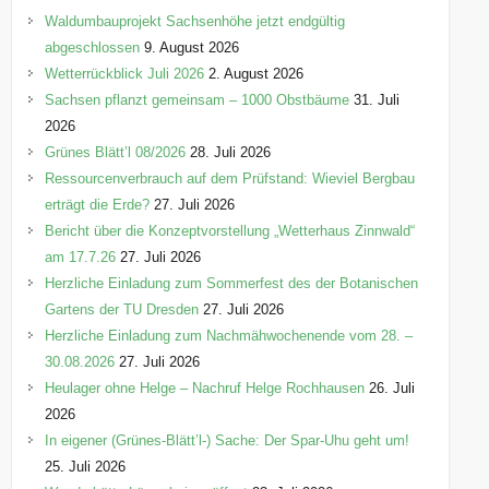
o
Waldumbauprojekt Sachsenhöhe jetzt endgültig
r
abgeschlossen
9. August 2026
i
Wetterrückblick Juli 2026
2. August 2026
e
Sachsen pflanzt gemeinsam – 1000 Obstbäume
31. Juli
n
2026
Grünes Blätt’l 08/2026
28. Juli 2026
Ressourcenverbrauch auf dem Prüfstand: Wieviel Bergbau
erträgt die Erde?
27. Juli 2026
Bericht über die Konzeptvorstellung „Wetterhaus Zinnwald“
am 17.7.26
27. Juli 2026
Herzliche Einladung zum Sommerfest des der Botanischen
Gartens der TU Dresden
27. Juli 2026
Herzliche Einladung zum Nachmähwochenende vom 28. –
30.08.2026
27. Juli 2026
Heulager ohne Helge – Nachruf Helge Rochhausen
26. Juli
2026
In eigener (Grünes-Blätt’l-) Sache: Der Spar-Uhu geht um!
25. Juli 2026