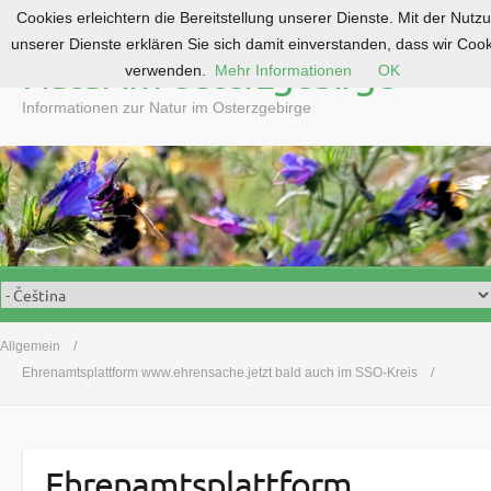
Cookies erleichtern die Bereitstellung unserer Dienste. Mit der Nutz
S
unserer Dienste erklären Sie sich damit einverstanden, dass wir Coo
k
Natur im Osterzgebirge
verwenden.
Mehr Informationen
OK
i
p
Informationen zur Natur im Osterzgebirge
t
o
c
o
n
t
e
n
t
Allgemein
Ehrenamtsplattform www.ehrensache.jetzt bald auch im SSO-Kreis
Ehrenamtsplattform