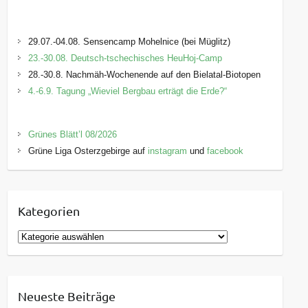
29.07.-04.08. Sensencamp Mohelnice (bei Müglitz)
23.-30.08. Deutsch-tschechisches HeuHoj-Camp
28.-30.8. Nachmäh-Wochenende auf den Bielatal-Biotopen
4.-6.9. Tagung „Wieviel Bergbau erträgt die Erde?“
Grünes Blätt’l 08/2026
Grüne Liga Osterzgebirge auf
instagram
und
facebook
Kategorien
K
a
t
e
Neueste Beiträge
g