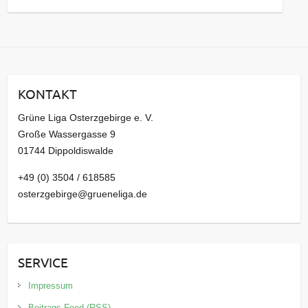
a
r
c
h
i
KONTAKT
v
Grüne Liga Osterzgebirge e. V.
Große Wassergasse 9
01744 Dippoldiswalde
+49 (0) 3504 / 618585
osterzgebirge@grueneliga.de
SERVICE
Impressum
Beitrags-Feed (RSS)