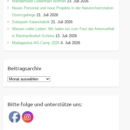
Wanderhütte Löwenhain eröffnet
23. Juli 2026
Neues Personal und neue Projekte in der Naturschutzstation
Osterzgebirge
21. Juli 2026
Solarpark-Salamitaktik
21. Juli 2026
Wiesen voller Leben: Wir laden ein zum Fest der Artenvielfalt
in Reinhardtsdorf-Schöna
13. Juli 2026
Madagaskar-AG-Camp 2026
4. Juli 2026
Beitragsarchiv
B
e
i
t
Bitte folge und unterstütze uns:
r
a
g
s