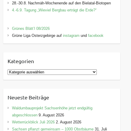
28.-30.8. Nachmäh-Wochenende auf den Bielatal-Biotopen
4.-6.9. Tagung „Wieviel Bergbau erträgt die Erde?“
Grünes Blätt’l 08/2026
Grüne Liga Osterzgebirge auf
instagram
und
facebook
Kategorien
K
a
t
e
Neueste Beiträge
g
o
Waldumbauprojekt Sachsenhöhe jetzt endgültig
r
abgeschlossen
9. August 2026
i
Wetterrückblick Juli 2026
2. August 2026
e
Sachsen pflanzt gemeinsam – 1000 Obstbäume
31. Juli