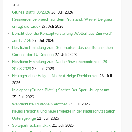
n
2026
Grünes Blätt’l 08/2026
28. Juli 2026
Ressourcenverbrauch auf dem Prüfstand: Wieviel Bergbau
erträgt die Erde?
27. Juli 2026
Bericht über die Konzeptvorstellung „Wetterhaus Zinnwald“
am 17.7.26
27. Juli 2026
Herzliche Einladung zum Sommerfest des der Botanischen
Gartens der TU Dresden
27. Juli 2026
Herzliche Einladung zum Nachmähwochenende vom 28. –
30.08.2026
27. Juli 2026
Heulager ohne Helge – Nachruf Helge Rochhausen
26. Juli
2026
In eigener (Grünes-Blätt’l-) Sache: Der Spar-Uhu geht um!
25. Juli 2026
Wanderhütte Löwenhain eröffnet
23. Juli 2026
Neues Personal und neue Projekte in der Naturschutzstation
Osterzgebirge
21. Juli 2026
Solarpark-Salamitaktik
21. Juli 2026