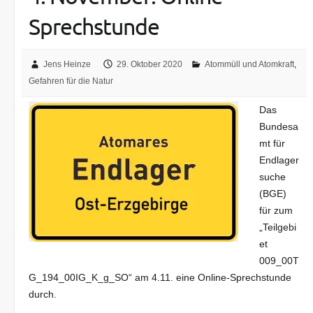
Sprechstunde
Jens Heinze
29. Oktober 2020
Atommüll und Atomkraft
,
Gefahren für die Natur
Das
Bundesa
mt für
Endlager
suche
(BGE)
für zum
„Teilgebi
et
009_00T
G_194_00IG_K_g_SO“ am 4.11. eine Online-Sprechstunde
durch.