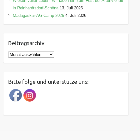
Wiesen voller Leben: Wir laden ein zum Fest der Artenvielfalt
in Reinhardtsdorf-Schöna
13. Juli 2026
Madagaskar-AG-Camp 2026
4. Juli 2026
Beitragsarchiv
B
e
i
t
Bitte folge und unterstütze uns:
r
a
g
s
a
r
c
h