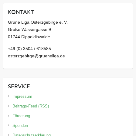
i
KONTAKT
v
Grüne Liga Osterzgebirge e. V.
Große Wassergasse 9
01744 Dippoldiswalde
+49 (0) 3504 / 618585
osterzgebirge@grueneliga.de
SERVICE
Impressum
Beitrags-Feed (RSS)
Förderung
Spenden
Datenschutzerklärung