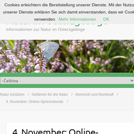
Cookies erleichtern die Bereitstellung unserer Dienste. Mit der Nutz
S
unserer Dienste erklären Sie sich damit einverstanden, dass wir Coo
k
Natur im Osterzgebirge
verwenden.
Mehr Informationen
OK
i
p
Informationen zur Natur im Osterzgebirge
t
o
c
o
n
t
e
n
t
Natur schützen
Gefahren für die Natur
Atommüll und Atomkraft
4. November: Online-Sprechstunde
4. November: Online-