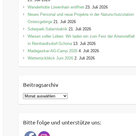
Wanderhütte Löwenhain eröffnet
23. Juli 2026
Neues Personal und neue Projekte in der Naturschutzstation
Osterzgebirge
21. Juli 2026
Solarpark-Salamitaktik
21. Juli 2026
Wiesen voller Leben: Wir laden ein zum Fest der Artenvielfalt
in Reinhardtsdorf-Schöna
13. Juli 2026
Madagaskar-AG-Camp 2026
4. Juli 2026
Wetterrückblick Juni 2026
2. Juli 2026
Beitragsarchiv
B
e
i
t
Bitte folge und unterstütze uns:
r
a