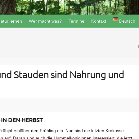
atur lernen
Wer macht was?
Termine
Kontakt
Deutsch
und Stauden sind Nahrung und
S IN DEN HERBST
ühjahrsblüher den Frühling ein. Nun sind die letzten Krokusse
 auf. Daran sind auch die Hummelköniginnen interessiert, die jetzt