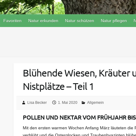
Favoriten
Natur erkunden
Natur schützen
Natur pflegen
N
Blühende Wiesen, Kräuter 
Nistplätze – Teil 1
Lisa Becker
1. Mai 2020
Allgemein
POLLEN UND NEKTAR VOM FRÜHJAHR
BI
Mit den ersten warmen Wochen Anfang März läuteten die Fr
verblüht und die Osterglocken und Traubenhyazinten blühen