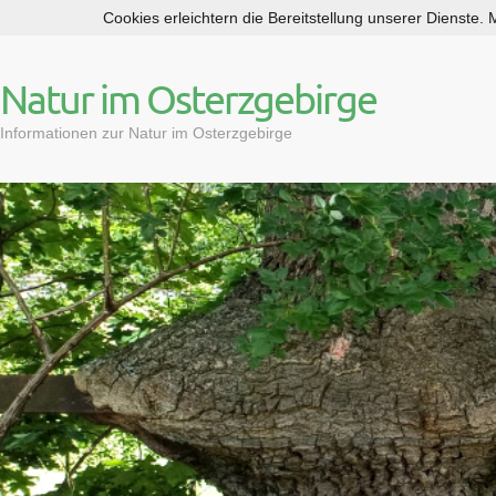
Cookies erleichtern die Bereitstellung unserer Dienste.
S
k
i
Natur im Osterzgebirge
p
t
Informationen zur Natur im Osterzgebirge
o
c
o
n
t
e
n
t