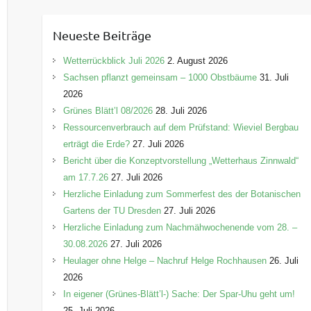
t
e
Neueste Beiträge
g
o
Wetterrückblick Juli 2026
2. August 2026
r
Sachsen pflanzt gemeinsam – 1000 Obstbäume
31. Juli
i
2026
e
Grünes Blätt’l 08/2026
28. Juli 2026
n
Ressourcenverbrauch auf dem Prüfstand: Wieviel Bergbau
erträgt die Erde?
27. Juli 2026
Bericht über die Konzeptvorstellung „Wetterhaus Zinnwald“
am 17.7.26
27. Juli 2026
Herzliche Einladung zum Sommerfest des der Botanischen
Gartens der TU Dresden
27. Juli 2026
Herzliche Einladung zum Nachmähwochenende vom 28. –
30.08.2026
27. Juli 2026
Heulager ohne Helge – Nachruf Helge Rochhausen
26. Juli
2026
In eigener (Grünes-Blätt’l-) Sache: Der Spar-Uhu geht um!
25. Juli 2026