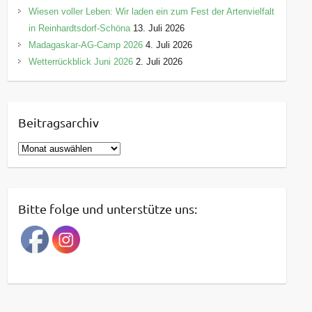
Wiesen voller Leben: Wir laden ein zum Fest der Artenvielfalt
in Reinhardtsdorf-Schöna
13. Juli 2026
Madagaskar-AG-Camp 2026
4. Juli 2026
Wetterrückblick Juni 2026
2. Juli 2026
Beitragsarchiv
B
e
i
t
Bitte folge und unterstütze uns:
r
a
g
s
a
r