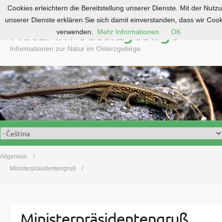
Cookies erleichtern die Bereitstellung unserer Dienste. Mit der Nutz
S
unserer Dienste erklären Sie sich damit einverstanden, dass wir Coo
k
Natur im Osterzgebirge
verwenden.
Mehr Informationen
OK
i
p
Informationen zur Natur im Osterzgebirge
t
o
c
o
n
t
e
n
t
Allgemein
Ministerpräsidentengruß
Ministerpräsidentengruß