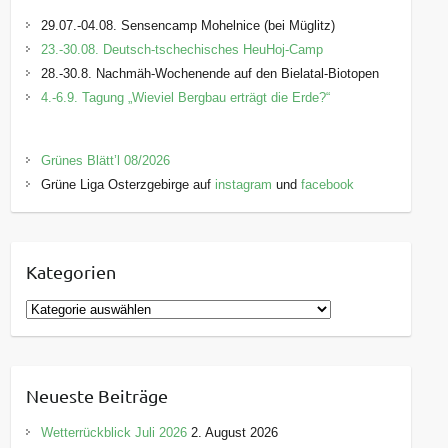
29.07.-04.08. Sensencamp Mohelnice (bei Müglitz)
23.-30.08. Deutsch-tschechisches HeuHoj-Camp
28.-30.8. Nachmäh-Wochenende auf den Bielatal-Biotopen
4.-6.9. Tagung „Wieviel Bergbau erträgt die Erde?“
Grünes Blätt’l 08/2026
Grüne Liga Osterzgebirge auf
instagram
und
facebook
Kategorien
K
a
t
e
Neueste Beiträge
g
o
Wetterrückblick Juli 2026
2. August 2026