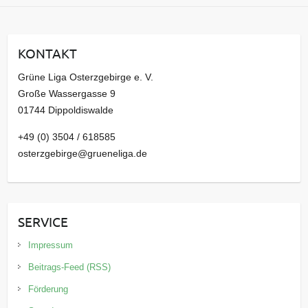
c
h
i
KONTAKT
v
Grüne Liga Osterzgebirge e. V.
Große Wassergasse 9
01744 Dippoldiswalde
+49 (0) 3504 / 618585
osterzgebirge@grueneliga.de
SERVICE
Impressum
Beitrags-Feed (RSS)
Förderung