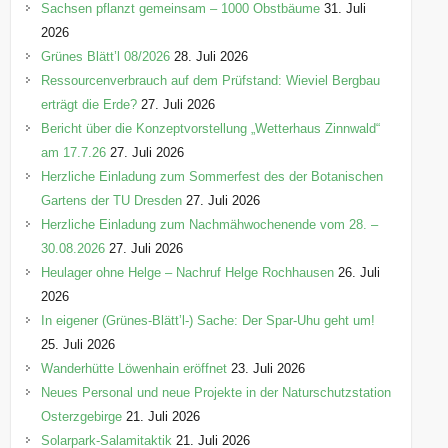
r
Sachsen pflanzt gemeinsam – 1000 Obstbäume
31. Juli
i
2026
e
Grünes Blätt’l 08/2026
28. Juli 2026
n
Ressourcenverbrauch auf dem Prüfstand: Wieviel Bergbau
erträgt die Erde?
27. Juli 2026
Bericht über die Konzeptvorstellung „Wetterhaus Zinnwald“
am 17.7.26
27. Juli 2026
Herzliche Einladung zum Sommerfest des der Botanischen
Gartens der TU Dresden
27. Juli 2026
Herzliche Einladung zum Nachmähwochenende vom 28. –
30.08.2026
27. Juli 2026
Heulager ohne Helge – Nachruf Helge Rochhausen
26. Juli
2026
In eigener (Grünes-Blätt’l-) Sache: Der Spar-Uhu geht um!
25. Juli 2026
Wanderhütte Löwenhain eröffnet
23. Juli 2026
Neues Personal und neue Projekte in der Naturschutzstation
Osterzgebirge
21. Juli 2026
Solarpark-Salamitaktik
21. Juli 2026