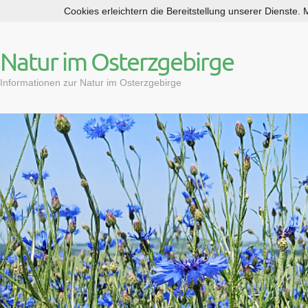
Cookies erleichtern die Bereitstellung unserer Dienste.
S
k
i
Natur im Osterzgebirge
p
t
Informationen zur Natur im Osterzgebirge
o
c
o
n
t
e
n
t