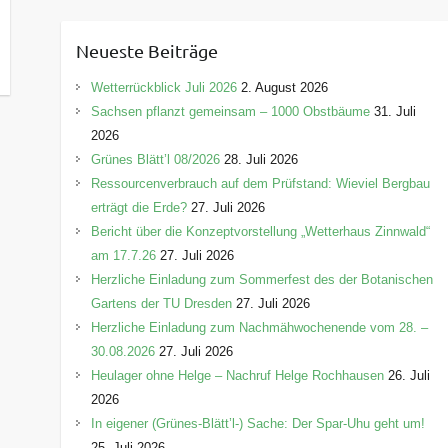
t
e
Neueste Beiträge
g
o
Wetterrückblick Juli 2026
2. August 2026
r
Sachsen pflanzt gemeinsam – 1000 Obstbäume
31. Juli
i
2026
e
Grünes Blätt’l 08/2026
28. Juli 2026
n
Ressourcenverbrauch auf dem Prüfstand: Wieviel Bergbau
erträgt die Erde?
27. Juli 2026
Bericht über die Konzeptvorstellung „Wetterhaus Zinnwald“
am 17.7.26
27. Juli 2026
Herzliche Einladung zum Sommerfest des der Botanischen
Gartens der TU Dresden
27. Juli 2026
Herzliche Einladung zum Nachmähwochenende vom 28. –
30.08.2026
27. Juli 2026
Heulager ohne Helge – Nachruf Helge Rochhausen
26. Juli
2026
In eigener (Grünes-Blätt’l-) Sache: Der Spar-Uhu geht um!
25. Juli 2026