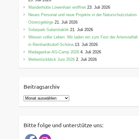
Wanderhütte Löwenhain eröffnet
23. Juli 2026
Neues Personal und neue Projekte in der Naturschutzstation
Osterzgebirge
21. Juli 2026
Solarpark-Salamitaktik
21. Juli 2026
Wiesen voller Leben: Wir laden ein zum Fest der Artenvielfalt
in Reinhardtsdorf-Schöna
13. Juli 2026
Madagaskar-AG-Camp 2026
4. Juli 2026
Wetterrückblick Juni 2026
2. Juli 2026
Beitragsarchiv
B
e
i
t
Bitte folge und unterstütze uns:
r
a