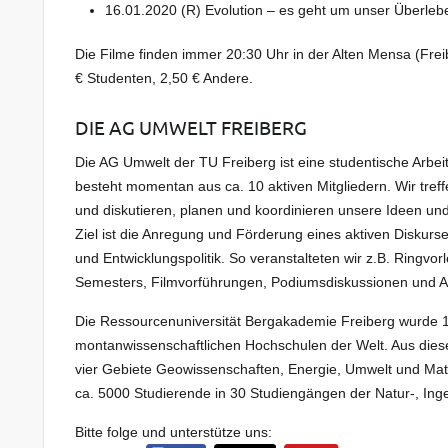
16.01.2020 (R) Evolution – es geht um unser Überleb
Die Filme finden immer 20:30 Uhr in der Alten Mensa (Freiber
€ Studenten, 2,50 € Andere.
DIE AG UMWELT FREIBERG
Die AG Umwelt der TU Freiberg ist eine studentische Arbe
besteht momentan aus ca. 10 aktiven Mitgliedern. Wir tref
und diskutieren, planen und koordinieren unsere Ideen und
Ziel ist die Anregung und Förderung eines aktiven Diskurs
und Entwicklungspolitik. So veranstalteten wir z.B. Ringvo
Semesters, Filmvorführungen, Podiumsdiskussionen und A
Die Ressourcenuniversität Bergakademie Freiberg wurde 1
montanwissenschaftlichen Hochschulen der Welt. Aus dieser T
vier Gebiete Geowissenschaften, Energie, Umwelt und Mate
ca. 5000 Studierende in 30 Studiengängen der Natur-, Ing
Bitte folge und unterstütze uns: