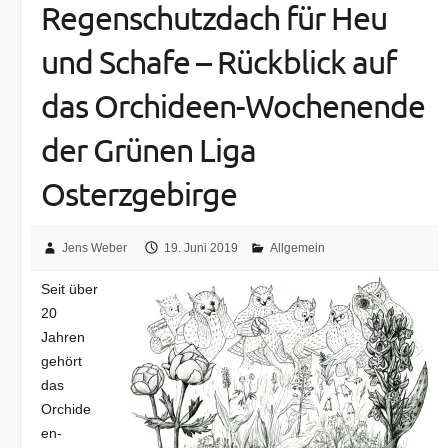
Regenschutzdach für Heu
und Schafe – Rückblick auf
das Orchideen-Wochenende
der Grünen Liga
Osterzgebirge
Jens Weber
19. Juni 2019
Allgemein
Seit über
20
Jahren
gehört
das
Orchide
en-