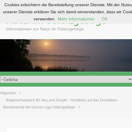
Cookies erleichtern die Bereitstellung unserer Dienste. Mit der Nutz
S
unserer Dienste erklären Sie sich damit einverstanden, dass wir Coo
k
Natur im Osterzgebirge
verwenden.
Mehr Informationen
OK
i
p
Informationen zur Natur im Osterzgebirge
t
o
c
o
n
t
e
n
t
Allgemein
Regenschutzdach für Heu und Schafe – Rückblick auf das Orchideen-
Wochenende der Grünen Liga Osterzgebirge