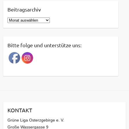
Beitragsarchiv
B
e
i
t
Bitte folge und unterstütze uns:
r
a
g
s
a
r
c
h
i
KONTAKT
v
Grüne Liga Osterzgebirge e. V.
Große Wassergasse 9