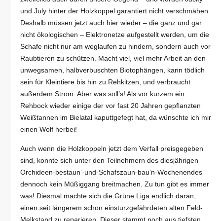
und July hinter der Holzkoppel garantiert nicht verschmähen.
Deshalb müssen jetzt auch hier wieder – die ganz und gar
nicht ökologischen – Elektronetze aufgestellt werden, um die
Schafe nicht nur am weglaufen zu hindern, sondern auch vor
Raubtieren zu schützen. Macht viel, viel mehr Arbeit an den
unwegsamen, halbverbuschten Biotophängen, kann tödlich
sein für Kleintiere bis hin zu Rehkitzen, und verbraucht
außerdem Strom. Aber was soll’s! Als vor kurzem ein
Rehbock wieder einige der vor fast 20 Jahren gepflanzten
Weißtannen im Bielatal kaputtgefegt hat, da wünschte ich mir
einen Wolf herbei!
Auch wenn die Holzkoppeln jetzt dem Verfall preisgegeben
sind, konnte sich unter den Teilnehmern des diesjährigen
Orchideen-bestaun‘-und-Schafszaun-bau’n-Wochenendes
dennoch kein Müßiggang breitmachen. Zu tun gibt es immer
was! Diesmal machte sich die Grüne Liga endlich daran,
einen seit längerem schon einsturzgefährdeten alten Feld-
Melkstand zu reparieren. Dieser stammt noch aus tiefsten