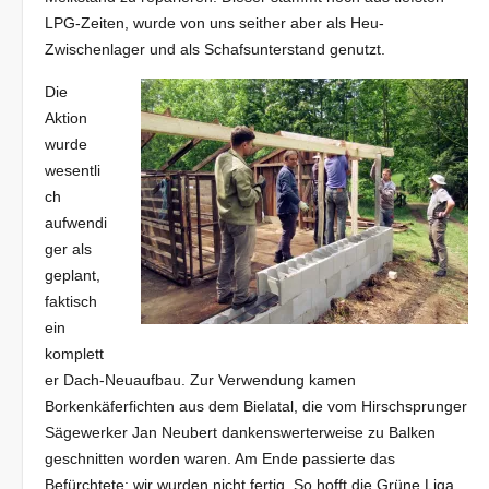
LPG-Zeiten, wurde von uns seither aber als Heu-
Zwischenlager und als Schafsunterstand genutzt.
Die
Aktion
wurde
wesentli
ch
aufwendi
ger als
geplant,
faktisch
ein
komplett
er Dach-Neuaufbau. Zur Verwendung kamen
Borkenkäferfichten aus dem Bielatal, die vom Hirschsprunger
Sägewerker Jan Neubert dankenswerterweise zu Balken
geschnitten worden waren. Am Ende passierte das
Befürchtete: wir wurden nicht fertig. So hofft die Grüne Liga