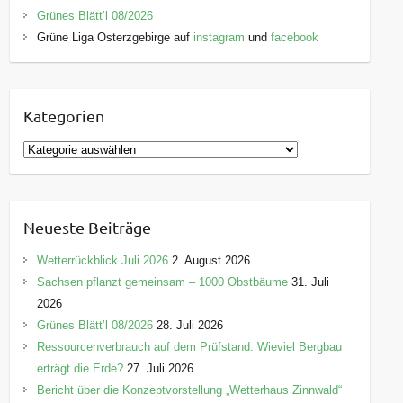
Grünes Blätt’l 08/2026
Grüne Liga Osterzgebirge auf
instagram
und
facebook
Kategorien
K
a
t
e
Neueste Beiträge
g
o
Wetterrückblick Juli 2026
2. August 2026
r
Sachsen pflanzt gemeinsam – 1000 Obstbäume
31. Juli
i
2026
e
Grünes Blätt’l 08/2026
28. Juli 2026
n
Ressourcenverbrauch auf dem Prüfstand: Wieviel Bergbau
erträgt die Erde?
27. Juli 2026
Bericht über die Konzeptvorstellung „Wetterhaus Zinnwald“