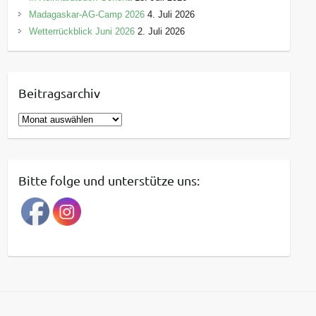
Madagaskar-AG-Camp 2026
4. Juli 2026
Wetterrückblick Juni 2026
2. Juli 2026
Beitragsarchiv
B
e
i
t
Bitte folge und unterstütze uns:
r
a
g
s
a
r
c
h