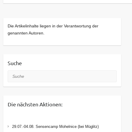
Dekoration.
Termine: 11. & 13. August (Di & Do), 9-12 Uhr
(Einzeltermine)
Die Artikelinhalte liegen in der Verantwortung der
genannten Autoren.
Geeignet für
: Erwachsene & Familien
Anmeldung & Infos unter:
www.umwelt.lpv-
osterzgebirge.de
Suche
Kontakt Umweltbildungsbüro:
Suche
Juliane Märtens & Elisabeth Setzermann
Landschaftspflegeverband Sächsische Schweiz
– Osterzgebirge e.V.
Die nächsten Aktionen:
Alte Straße 13, 01744 Dippoldiswalde, OT
Ulberndorf
Tel.: 03504 – 629665
29.07.-04.08. Sensencamp Mohelnice (bei Müglitz)