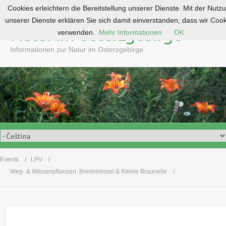
Cookies erleichtern die Bereitstellung unserer Dienste. Mit der Nutz
S
unserer Dienste erklären Sie sich damit einverstanden, dass wir Coo
k
Natur im Osterzgebirge
verwenden.
Mehr Informationen
OK
i
p
Informationen zur Natur im Osterzgebirge
t
o
c
o
n
t
e
n
t
Events
LPV
Weg- & Wiesenpflanzen: Brennnessel & Kleine Braunelle