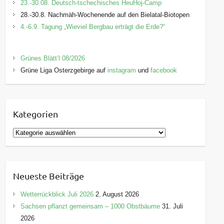
23.-30.08. Deutsch-tschechisches HeuHoj-Camp
E-Mail:
bildung@lpv-osterzgebirge.de
28.-30.8. Nachmäh-Wochenende auf den Bielatal-Biotopen
4.-6.9. Tagung „Wieviel Bergbau erträgt die Erde?“
Grünes Blätt’l 08/2026
Grüne Liga Osterzgebirge auf
instagram
und
facebook
Kategorien
K
a
t
e
Neueste Beiträge
g
o
Wetterrückblick Juli 2026
2. August 2026
r
Sachsen pflanzt gemeinsam – 1000 Obstbäume
31. Juli
i
2026