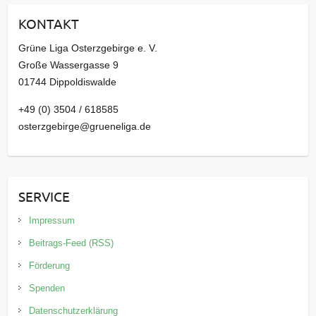
i
KONTAKT
v
Grüne Liga Osterzgebirge e. V.
Große Wassergasse 9
01744 Dippoldiswalde
+49 (0) 3504 / 618585
osterzgebirge@grueneliga.de
SERVICE
Impressum
Beitrags-Feed (RSS)
Förderung
Spenden
Datenschutzerklärung