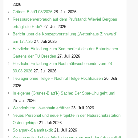
n
2026
Grünes Blätt’l 08/2026
28. Juli 2026
Ressourcenverbrauch auf dem Prüfstand: Wieviel Bergbau
erträgt die Erde?
27. Juli 2026
Bericht über die Konzeptvorstellung „Wetterhaus Zinnwald“
am 17.7.26
27. Juli 2026
Herzliche Einladung zum Sommerfest des der Botanischen
Gartens der TU Dresden
27. Juli 2026
Herzliche Einladung zum Nachmähwochenende vom 28. –
30.08.2026
27. Juli 2026
Heulager ohne Helge – Nachruf Helge Rochhausen
26. Juli
2026
In eigener (Grünes-Blätt’l-) Sache: Der Spar-Uhu geht um!
25. Juli 2026
Wanderhütte Löwenhain eröffnet
23. Juli 2026
Neues Personal und neue Projekte in der Naturschutzstation
Osterzgebirge
21. Juli 2026
Solarpark-Salamitaktik
21. Juli 2026
Wiesen voller Leben: Wir laden ein zum Fest der Artenvielfalt