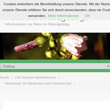
Cookies erleichtern die Bereitstellung unserer Dienste. Mit der Nutz
S
unserer Dienste erklären Sie sich damit einverstanden, dass wir Coo
k
Natur im Osterzgebirge
verwenden.
Mehr Informationen
OK
i
p
Informationen zur Natur im Osterzgebirge
t
o
c
o
n
t
e
n
t
Events
LSH Dresdner Wanderfreunde
Wanderung: Von Wesenstein nach Heidenau Süd