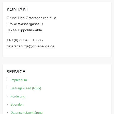
i
KONTAKT
v
Grüne Liga Osterzgebirge e. V.
Große Wassergasse 9
01744 Dippoldiswalde
+49 (0) 3504 / 618585
osterzgebirge@grueneliga.de
SERVICE
Impressum
Beitrags-Feed (RSS)
Förderung
Spenden
Datenschutzerklärung