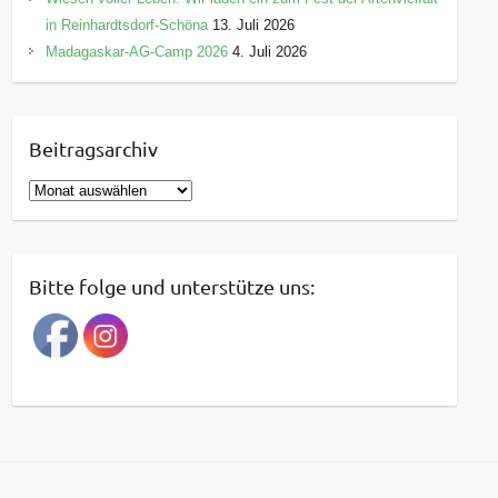
in Reinhardtsdorf-Schöna
13. Juli 2026
Madagaskar-AG-Camp 2026
4. Juli 2026
Beitragsarchiv
B
e
i
t
Bitte folge und unterstütze uns:
r
a
g
s
a
r
c
h