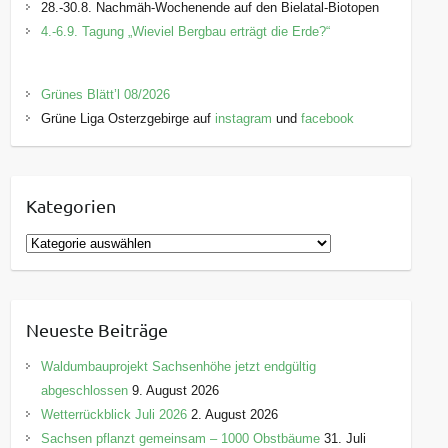
28.-30.8. Nachmäh-Wochenende auf den Bielatal-Biotopen
4.-6.9. Tagung „Wieviel Bergbau erträgt die Erde?“
Grünes Blätt’l 08/2026
Grüne Liga Osterzgebirge auf
instagram
und
facebook
Kategorien
K
a
t
e
Neueste Beiträge
g
o
Waldumbauprojekt Sachsenhöhe jetzt endgültig
r
abgeschlossen
9. August 2026
i
Wetterrückblick Juli 2026
2. August 2026
e
Sachsen pflanzt gemeinsam – 1000 Obstbäume
31. Juli