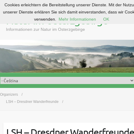
Cookies erleichtern die Bereitstellung unserer Dienste. Mit der Nutz
S
unserer Dienste erklären Sie sich damit einverstanden, dass wir Coo
k
Natur im Osterzgebirge
verwenden.
Mehr Informationen
OK
i
p
Informationen zur Natur im Osterzgebirge
t
o
c
o
n
t
e
n
t
Organizers
LSH – Dresdner Wanderfreunde
LSH – Dresdner Wanderfreund