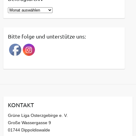
B
e
i
t
Bitte folge und unterstütze uns:
r
a
g
s
a
r
c
h
i
KONTAKT
v
Grüne Liga Osterzgebirge e. V.
Große Wassergasse 9
01744 Dippoldiswalde