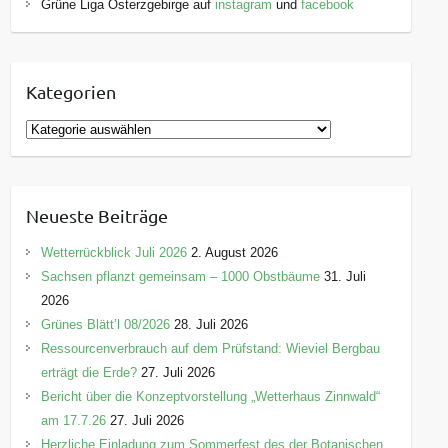
Grüne Liga Osterzgebirge auf
instagram
und
facebook
Kategorien
K
a
t
e
Neueste Beiträge
g
o
Wetterrückblick Juli 2026
2. August 2026
r
Sachsen pflanzt gemeinsam – 1000 Obstbäume
31. Juli
i
2026
e
Grünes Blätt’l 08/2026
28. Juli 2026
n
Ressourcenverbrauch auf dem Prüfstand: Wieviel Bergbau
erträgt die Erde?
27. Juli 2026
Bericht über die Konzeptvorstellung „Wetterhaus Zinnwald“
am 17.7.26
27. Juli 2026
Herzliche Einladung zum Sommerfest des der Botanischen