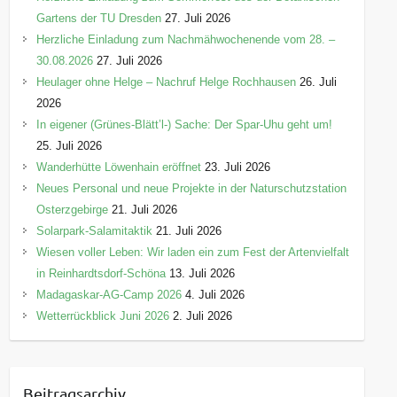
Gartens der TU Dresden
27. Juli 2026
Herzliche Einladung zum Nachmähwochenende vom 28. –
30.08.2026
27. Juli 2026
Heulager ohne Helge – Nachruf Helge Rochhausen
26. Juli
2026
In eigener (Grünes-Blätt’l-) Sache: Der Spar-Uhu geht um!
25. Juli 2026
Wanderhütte Löwenhain eröffnet
23. Juli 2026
Neues Personal und neue Projekte in der Naturschutzstation
Osterzgebirge
21. Juli 2026
Solarpark-Salamitaktik
21. Juli 2026
Wiesen voller Leben: Wir laden ein zum Fest der Artenvielfalt
in Reinhardtsdorf-Schöna
13. Juli 2026
Madagaskar-AG-Camp 2026
4. Juli 2026
Wetterrückblick Juni 2026
2. Juli 2026
Beitragsarchiv